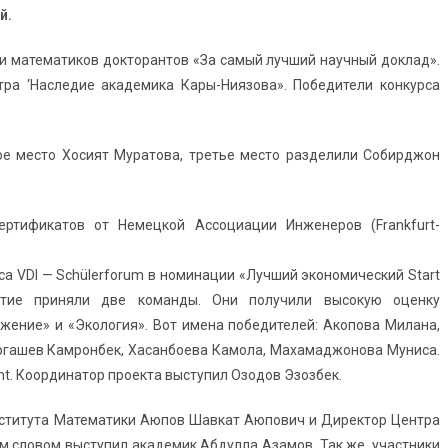
й.
и математиков докторантов «За самый лучший научный доклад».
ра ‘Наследие академика Кары-Ниязова». Победители конкурса
ое место Хосият Муратова, третье место разделили Собирджон
ртификатов от Немецкой Ассоциации Инженеров (Frankfurt-
а VDI — Schülerforum в номинации «Лучший экономический Start
астие приняли две команды. Они получили высокую оценку
жение» и «Экология». Вот имена победителей: Акопова Милана,
ргашев Камронбек, Хасанбоева Камола, Махамаджонова Муниса.
ent. Координатор проекта выступил Озодов Эзозбек.
нститута Математики Аюпов Шавкат Аюпович и Директор Центра
м словом выступил академик Абдулла Азамов. Так же, участники