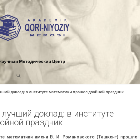
Научный Методический Центр
чший доклад: в институте математики прошел двойной праздник
 лучший доклад: в институте
ойной праздник
туте математики имени В. И. Романовского (Ташкент) прошло