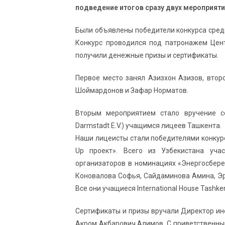
подведение итогов сразу двух мероприяти
Были объявлены победители конкурса сред
Конкурс проводился под патронажем Цент
получили денежные призы и сертификаты.
Первое место занял Азизхон Азизов, втор
Шоймардонов и Зафар Норматов.
Вторым мероприятием стало вручение се
Darmstadt E.V.) учащимся лицеев Ташкента.
Наши лицеисты стали победителями конкурс
Up проект». Всего из Узбекистана уч
организаторов в номинациях «Энергосбере
Коновалова Софья, Сайдаминова Амина, Э
Все они учащиеся International House Tashk
Сертификаты и призы вручали Директор и
Акром Акбарович Алимов. С приветственны