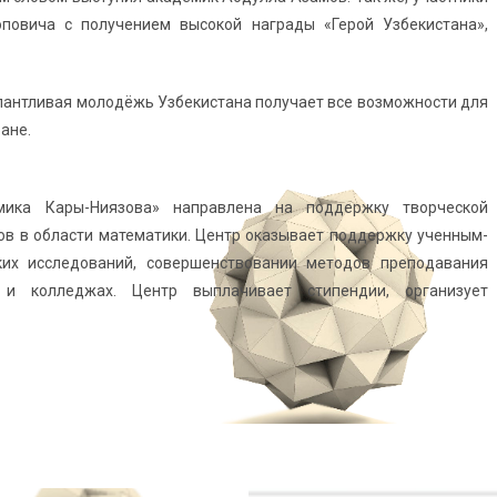
овича с получением высокой награды «Герой Узбекистана»,
алантливая молодёжь Узбекистана получает все возможности для
ане.
мика Кары-Ниязова» направлена на поддержку творческой
ов в области математики. Центр оказывает поддержку ученным-
их исследований, совершенствовании методов преподавания
и колледжах. Центр выплачивает стипендии, организует