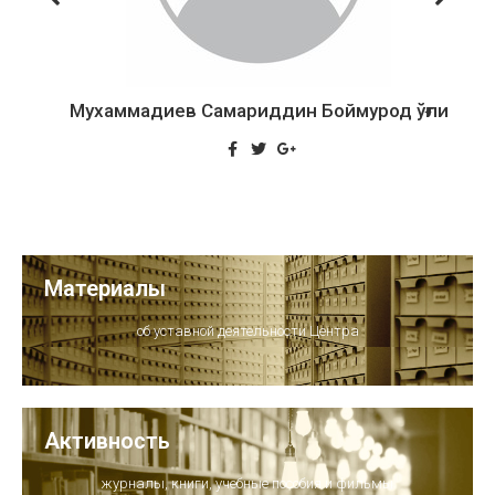
Мухаммадиев Самариддин Боймурод ўғли
Материалы
об уставной деятельности Центра
Активность
журналы, книги, учебные пособия и фильмы