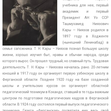
учебника для нее, первый
академик и первый
Президент АН Уз ССР
Ташмухамед Ниязович
Кары — Ниязов родился в
1897 году в Ходженте
(нынешний Ленинабад) в
семье сапожника. Т. Н. Кары – Ниязов познал большую школу
жизни, хорошо изучил быт, нравы и обычаи народа, среди
которого вырос. Он прошел трудный, но славный путь. Трудовая
деятельность Т. Н. Кары – Ниязова началась рано. 20-летним
юношей в 1917 году он организует первую узбекскую школу в
Ферганской области. Позднее 1920 году на базе созданной
школы и учительских курсов он организует областной
педагогический техникум в Коканде, ставший в те годы важным
центром по подготовке педагогических кадров в Ферганской
области. В 1924 году состоялся первый выпуск педагогического
техникума. Газета «Ферганская» посвятила ему весь свой