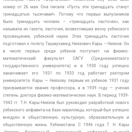
номер от 26 мая. Она писала: «Пусть эти тринадцать станут
тринадцатью тысячами!». Потому что первых выпускников
было тринадцать человек – «тринадцать ласточек», как
называла их газета, ласточек, возвестивших весну узбекского
просвещения, узбекской науки. Этих тринадцать ласточек
подготовил к полету Ташмухамед Ниязович Кары – Ниязов. Он
в числе первых среди узбеков поступает на физико-
математический факультет САГУ (Среднеазиатского
государственного университета) и в 1930 году успешно
заканчивает его. 1931 по 1933 год работает ректором
университета. Кары — Ниязову первым из узбеков 1931 году
присваивается звание профессора, а в 1939 году — ученая
степень доктора физико-математических наук. В период 1939-
1943 гг. Т.Н. Кары-Ниязов был руководил разработкой нового
узбекского алфавита на базе кириллицы, который был успешно
внедрен в общественную, культурную, образовательную и
общественную жизнь Узбекистана. С 1946 года Т. Н. Кары