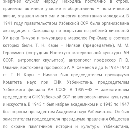
энергией служил народу. Находясь постоянно в строю,
принимал активное участие в общественно – политической
жизни, отдавал много сил и энергии воспитанию молодежи. В
1941 году правительством Узбекской ССР была организована
экспедиция в Самарканд по вскрытию погребений личностей
XV века Тимура и тимуридов в мавзолее Гур-Эмир в составе
которых были, Т. Н. Кары — Ниязов (председатель), М. М.
Герасимов (сотрудник Института материальной культуры АН
СССР, антрополог скульптор), антрополог профессор Л. В.
Ошанин, востоковед профессор А. А. Семенов и др. В 1937-1940
гг. Т. Н. Кары – Ниязов был председателем президиума
Комитета наук при СНК Узбекистана, председателем
Узбекского филиала АН СССР. В 1939—43 — заместителем
председателя СНК Узбекской ССР по вопросам науки, культуры
и искусства. В 1943 г. был избран академиком и с 1943 по 1947
был первым президентом Академии наук Узбекистана. Он был
заместителем председателя президиума правления Общества
по охране памятников истории и культуры Узбекистана,