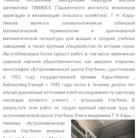
-Ниязов бессменный заведующий кафедрой высшей
математики ТИИИМСХ (Ташкентского института инженеров
ирригации и механизации сельского хозяйства). Т. Н. Кары-
Ниязов является основоположником узбекской
математической терминологии и оригинальной
математической литературы для высших и средних учебных
заведений, а также крупным специалистом по истории науки.
Им опубликовано более трехсот работ, в том числе признанная
широкой научной общественностью, как мировое открытие,
монография «Астрономическая школа Улугбека», удостоенная
в 1952 году государственной премии. Кары-Ниязов ,
библиотека.Ученый с 1940 года почти в течении десяти лет
изучал рукописные источники и вел исследования по научному
наследию великого ученого – астронома Улугбека. В
результате этих работ он создал крупный научный труд об
астрономической школе Улугбека.
Книга академика Т. Н. Кары –
Ниязова «Астрономическая
школа Улугбека» впервые