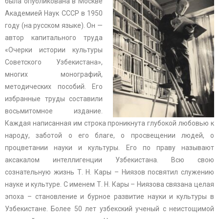
была опубликована в Москве
Академией Наук СССР в 1950
году (на русском языке). Он —
автор капитального труда
«Очерки истории культуры
Советского Узбекистана»,
многих монографий,
методических пособий. Его
избранные труды составили
восьмитомное издание.
Каждая написанная им строка проникнута глубокой любовью к
народу, заботой о его благе, о просвещении людей, о
процветании науки и культуры. Его по праву называют
аксакалом интеллигенции Узбекистана. Всю свою
сознательную жизнь Т. Н. Кары – Ниязов посвятил служению
науке и культуре. С именем Т. Н. Кары – Ниязова связана целая
эпоха – становление и бурное развитие науки и культуры в
Узбекистане. Более 50 лет узбекский ученый с неистощимой