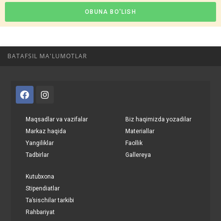
OBUNA BO'LISH
BATAFSIL MA'LUMOTLAR
Maqsadlar va vazifalar
Biz haqimizda yozadilar
Markaz haqida
Materiallar
Yangiliklar
Faollik
Tadbirlar
Gallereya
Kutubxona
Stipendiatlar
Ta’sischilar tarkibi
Rahbariyat