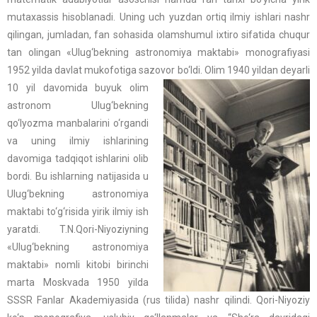
mutaxassis hisoblanadi. Uning uch yuzdan ortiq ilmiy ishlari nashr
qilingan, jumladan, fan sohasida olamshumul ixtiro sifatida chuqur
tan olingan «Ulug‘bekning astronomiya maktabi» monografiyasi
1952 yilda davlat mukofotiga sazovor bo‘ldi.
Olim 1940 yildan deyarli
10 yil davomida buyuk olim
astronom Ulug‘bekning
qo‘lyozma manbalarini o‘rgandi
va uning ilmiy ishlarining
davomiga tadqiqot ishlarini olib
bordi. Bu ishlarning natijasida u
Ulug‘bekning astronomiya
maktabi to‘g‘risida yirik ilmiy ish
yaratdi. T.N.Qori-Niyoziyning
«Ulug‘bekning astronomiya
maktabi» nomli kitobi birinchi
marta Moskvada 1950 yilda
SSSR Fanlar Akademiyasida (rus tilida) nashr qilindi. Qori-Niyoziy