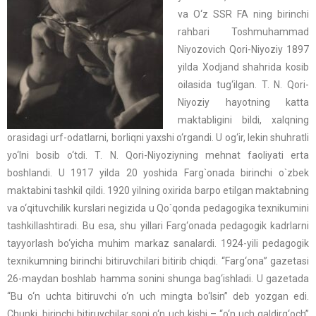
va O‘z SSR FA ning birinchi
rahbari Toshmuhammad
Niyozovich Qori-Niyoziy 1897
yilda Xodjand shahrida kosib
oilasida tug‘ilgan. T. N. Qori-
Niyoziy hayotning katta
maktabligini bildi, xalqning
orasidagi urf-odatlarni, borliqni yaxshi o‘rgandi. U og‘ir, lekin shuhratli
yo‘lni bosib o‘tdi. T. N. Qori-Niyoziyning mehnat faoliyati erta
boshlandi. U 1917 yilda 20 yoshida Farg`onada birinchi o`zbеk
maktabini tashkil qildi. 1920 yilning oxirida barpo etilgan maktabning
va o‘qituvchilik kurslari negizida u Qo`qonda pеdagogika tеxnikumini
tashkillashtiradi. Bu esa, shu yillari Farg‘onada pedagogik kadrlarni
tayyorlash bo‘yicha muhim markaz sanalardi. 1924-yili pedagogik
texnikumning birinchi bitiruvchilari bitirib chiqdi. “Farg‘ona” gazetasi
26-maydan boshlab hamma sonini shunga bag‘ishladi. U gazetada
“Bu o‘n uchta bitiruvchi o‘n uch mingta bo‘lsin” deb yozgan edi.
Chunki, birinchi bitiruvchilar soni o‘n uch kishi – “o‘n uch qaldirg‘och”