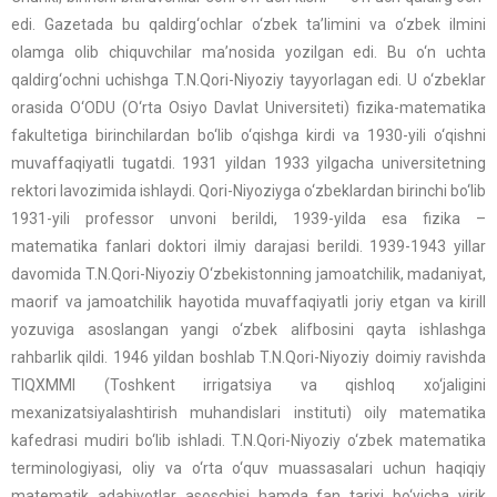
edi. Gazetada bu qaldirg‘ochlar o‘zbek ta’limini va o‘zbek ilmini
olamga olib chiquvchilar ma’nosida yozilgan edi. Bu o‘n uchta
qaldirg‘ochni uchishga T.N.Qori-Niyoziy tayyorlagan edi. U o‘zbeklar
orasida O‘ODU (O‘rta Osiyo Davlat Universiteti) fizika-matematika
fakultetiga birinchilardan bo‘lib o‘qishga kirdi va 1930-yili o‘qishni
muvaffaqiyatli tugatdi. 1931 yildan 1933 yilgacha universitetning
rektori lavozimida ishlaydi. Qori-Niyoziyga o‘zbeklardan birinchi bo‘lib
1931-yili professor unvoni berildi, 1939-yilda esa fizika –
matematika fanlari doktori ilmiy darajasi berildi. 1939-1943 yillar
davomida T.N.Qori-Niyoziy O‘zbekistonning jamoatchilik, madaniyat,
maorif va jamoatchilik hayotida muvaffaqiyatli joriy etgan va kirill
yozuviga asoslangan yangi o‘zbek alifbosini qayta ishlashga
rahbarlik qildi. 1946 yildan boshlab T.N.Qori-Niyoziy doimiy ravishda
TIQXMMI (Toshkent irrigatsiya va qishloq xo‘jaligini
mexanizatsiyalashtirish muhandislari instituti) oily matematika
kafedrasi mudiri bo‘lib ishladi. T.N.Qori-Niyoziy o‘zbek matematika
terminologiyasi, oliy va o‘rta o‘quv muassasalari uchun haqiqiy
matematik adabiyotlar asoschisi hamda fan tarixi bo‘yicha yirik