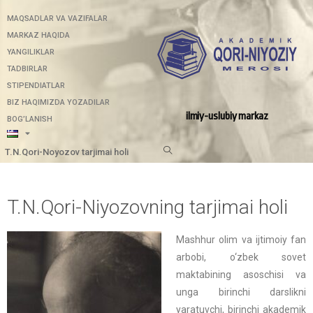
MAQSADLAR VA VAZIFALAR
MARKAZ HAQIDA
YANGILIKLAR
TADBIRLAR
STIPENDIATLAR
BIZ HAQIMIZDA YOZADILAR
ilmiy-uslubiy markaz
BOG’LANISH
T.N.Qori-Noyozov tarjimai holi
T.N.Qori-Niyozovning tarjimai holi
Mashhur olim va ijtimoiy fan
arbobi, o‘zbek sovet
maktabining asoschisi va
unga birinchi darslikni
yaratuvchi, birinchi akademik