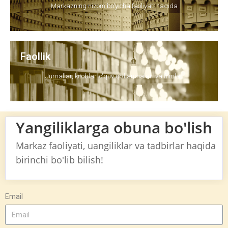
Markazning nizom bo'yicha faoliyati haqida
Faollik
Jurnallar, kitoblar, o'quv qo'llanmalari va filmlar
Yangiliklarga obuna bo'lish
Markaz faoliyati, uangiliklar va tadbirlar haqida
birinchi bo'lib bilish!
Email