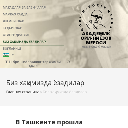
МАҚСАДЛАР ВА ВАЗИФАЛАР
МАРКАЗ ХАҚИДА
ЯНГИЛИКЛАР
ТАДБИРЛАР
АКАДЕМИК
СТИПЕНДИАТЛАР
ҚОРИ-НИЁЗОВ
МЕРОСИ
БИЗ ХАҚИМИЗДА ЁЗАДИЛАР
илмий-услубий марказ
БОҒЛАНИШ
Т.Н.Қори-Ниёзовнинг таржимаи
ҳоли
Биз хақимизда ёзадилар
Главная страница
»
Биз хақимизда ёзадилар
В Ташкенте прошла