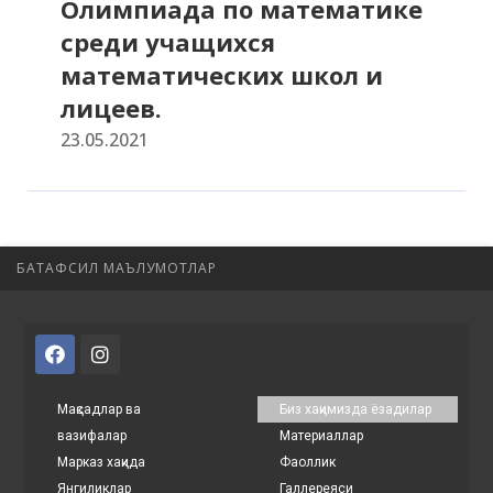
Олимпиада по математике
среди учащихся
математических школ и
лицеев.
23.05.2021
БАТАФСИЛ МАЪЛУМОТЛАР
Мақсадлар ва
Биз хақимизда ёзадилар
вазифалар
Материаллар
Марказ хақида
Фаоллик
Янгиликлар
Галлереяси