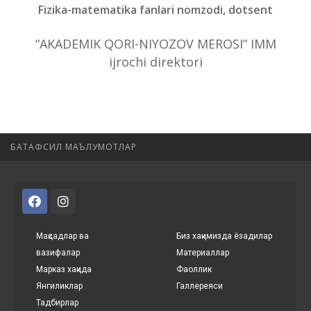
Fizika-matematika fanlari nomzodi, dotsent
“AKADEMIK QORI-NIYOZOV MEROSI” IMM
ijrochi direktori
БАТАФСИЛ МАЪЛУМОТЛАР
Мақсадлар ва
Биз хақимизда ёзадилар
вазифалар
Материаллар
Марказ хақида
Фаоллик
Янгиликлар
Галлереяси
Тадбирлар