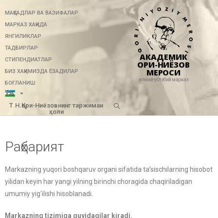
МАҚСАДЛАР ВА ВАЗИФАЛАР
МАРКАЗ ХАҚИДА
ЯНГИЛИКЛАР
ТАДБИРЛАР
АКАДЕМИК
СТИПЕНДИАТЛАР
ҚОРИ-НИЁЗОВ
МЕРОСИ
БИЗ ХАҚИМИЗДА ЁЗАДИЛАР
илмий-услубий марказ
БОҒЛАНИШ
Т.Н.Қори-Ниёзовнинг таржимаи
ҳоли
Раҳбарият
Markazning yuqori boshqaruv organi sifatida ta’sischilarning hisobot
yilidan keyin har yangi yilning birinchi choragida chaqiriladigan
umumiy yig‘ilishi hisoblanadi.
Markazning tizimiga quyidagilar kiradi.