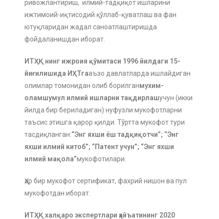
ривожлантириш, илмий-тадқиқот ишларини
ижтимоий-иқтисодий қўллаб-қуватлаш ва фан
ютуқларидан жадал саноатлаштиришда
фойдаланишдан иборат.
ИТҲҚ нинг ижроия қўмитаси 1996 йилдаги 15-
йиғилишида ИҲТга
аъзо давлатларда ишлайдиган
олимлар томонидан олиб борилган
мухим-
оламшумул илмий ишларни тақдирлаш
учун (икки
йилда бир бериладиган) нуфузли мукофотларни
таъсис этишга қарор қилди. Тўртта мукофот тури
тасдиқланган:
“Энг яхши ёш тадқиқотчи”; “Энг
яхши илмий китоб”; “Патент учун”; “Энг яхши
илмий мақола”
мукофотилари.
Ҳар бир мукофот сертификат, фахрий нишон ва пул
мукофотдан иборат.
ИТҲҚ халқаро экспертлари ҳайъатининг 2020