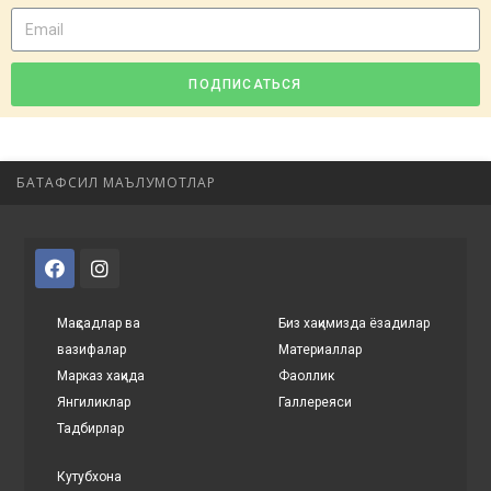
ПОДПИСАТЬСЯ
БАТАФСИЛ МАЪЛУМОТЛАР
Мақсадлар ва
Биз хақимизда ёзадилар
вазифалар
Материаллар
Марказ хақида
Фаоллик
Янгиликлар
Галлереяси
Тадбирлар
Кутубхона