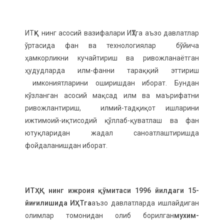
ИТҲҚ нинг асосий вазифалари ИҲТга аъзо давлатлар
ўртасида фан ва технологиялар бўйича
ҳамкорликни кучайтириш ва ривожланаётган
ҳудудларда илм-фанни тараққий эттириш
имкониятларини оширишдан иборат. Бундан
кўзланган асосий мақсад илм ва маърифатни
ривожлантириш, илмий-тадқиқот ишларини
ижтимоий-иқтисодий қўллаб-қуватлаш ва фан
ютуқларидан жадал саноатлаштиришда
фойдаланишдан иборат.
ИТҲҚ нинг ижроия қўмитаси 1996 йилдаги 15-
йиғилишида ИҲТга
аъзо давлатларда ишлайдиган
олимлар томонидан олиб борилган
мухим-