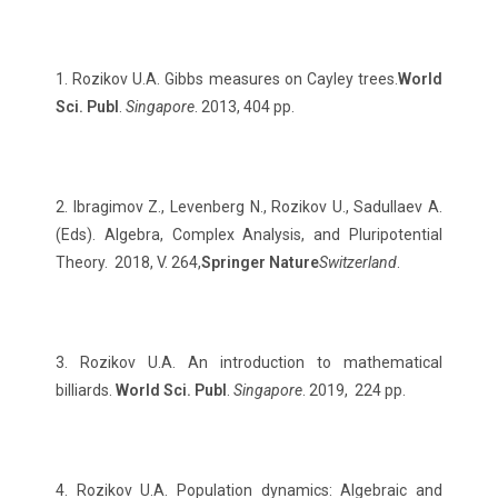
1. Rozikov U.A. Gibbs measures on Cayley trees.
World
Sci. Publ
.
Singapore
. 2013, 404 pp.
2. Ibragimov Z., Levenberg N., Rozikov U., Sadullaev A.
(Eds). Algebra, Complex Analysis, and Pluripotential
Theory. 2018, V. 264,
Springer Nature
Switzerland
.
3. Rozikov U.A. An introduction to mathematical
billiards.
World Sci. Publ
.
Singapore
. 2019, 224 pp.
4. Rozikov U.A. Population dynamics: Algebraic and