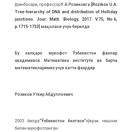
ўринбосари, профессор
У.А.Розиковга
[Rozikov U.A.
Tree-hierarchy of DNA and distribution of Holliday
junctions. Jour. Math. Biology, 2017. V.75, No.6,
p.1715-1733]
мақоласи учун берилди.
Бу халқаро мукофот Ўзбекистон фанлар
академияси Математика институти ва барча
математикларимиз учун катта фахрдир.
Розиков Уткир Абдуллоевич:
2003 йилда
“Ўзбекистон белгиси”
кўкрак нишони
билан мукофотланган.