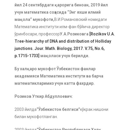
йил 24 сентябрдаги қарорига биноан, 2019 йил
учун математика соҳасида “Энг яхши илмий
мақола” мукофоти,
В.И.Романовский номидаги
Математика институти илм-фан бўйича директор
ўринбосари, профессор
У.А.Розиковга
[Rozikov U.A.
Tree-hierarchy of DNA and distribution of Holliday
junctions. Jour. Math. Biology, 2017. V.75, No.6,
p.1715-1733]
мақоласи учун берилди.
Бу халқаро мукофот Ўзбекистон фанлар
академияси Математика институти ва барча
математикларимиз учун катта фахрдир.
Розиков Уткир Абдуллоевич:
2003 йилда
“Ўзбекистон белгиси”
кўкрак нишони
билан мукофотланган.
2003 йилда
“Ўзбекистон Республикаси Халқ