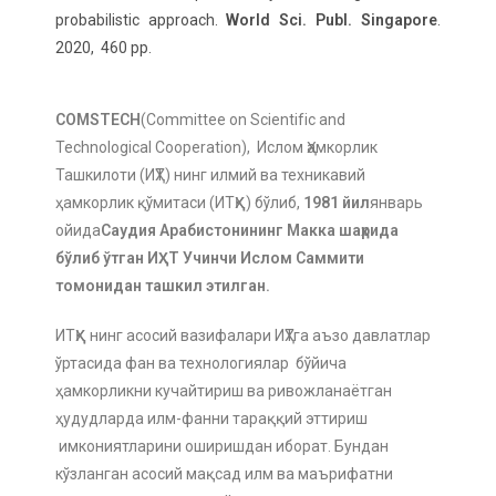
probabilistic approach.
World Sci. Publ. Singapore
.
2020, 460 pp.
COMSTECH
(Committee on Scientific and
Technological Cooperation), Ислом Ҳамкорлик
Ташкилоти (ИҲТ) нинг илмий ва техникавий
ҳамкорлик қўмитаси (ИТҲҚ) бўлиб,
1981 йил
январь
ойида
Саудия Арабистонининг Макка шаҳрида
бўлиб ўтган ИҲТ Учинчи Ислом Саммити
томонидан ташкил этилган.
ИТҲҚ нинг асосий вазифалари ИҲТга аъзо давлатлар
ўртасида фан ва технологиялар бўйича
ҳамкорликни кучайтириш ва ривожланаётган
ҳудудларда илм-фанни тараққий эттириш
имкониятларини оширишдан иборат. Бундан
кўзланган асосий мақсад илм ва маърифатни