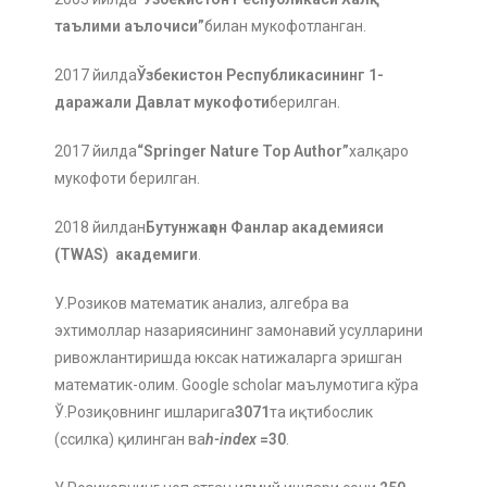
таълими аълочиси”
билан мукофотланган.
2017 йилда
Ўзбекистон Республикасининг 1-
даражали Давлат мукофоти
берилган.
2017 йилда
“Springer Nature Top Author”
халқаро
мукофоти берилган.
2018 йилдан
Бутунжаҳон Фанлар академияси
(TWAS) академиги
.
У.Розиков математик анализ, алгебра ва
эхтимоллар назариясининг замонавий усулларини
ривожлантиришда юксак натижаларга эришган
математик-олим. Google scholar маълумотига кўра
Ў.Розиқовнинг ишларига
3071
та иқтибослик
(ссилка) қилинган ва
h-index
=30
.