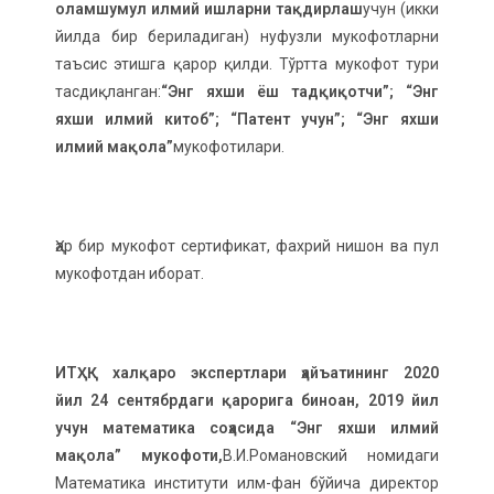
оламшумул илмий ишларни тақдирлаш
учун (икки
йилда бир бериладиган) нуфузли мукофотларни
таъсис этишга қарор қилди. Тўртта мукофот тури
тасдиқланган:
“Энг яхши ёш тадқиқотчи”; “Энг
яхши илмий китоб”; “Патент учун”; “Энг яхши
илмий мақола”
мукофотилари.
Ҳар бир мукофот сертификат, фахрий нишон ва пул
мукофотдан иборат.
ИТҲҚ халқаро экспертлари ҳайъатининг 2020
йил 24 сентябрдаги қарорига биноан, 2019 йил
учун математика соҳасида “Энг яхши илмий
мақола” мукофоти,
В.И.Романовский номидаги
Математика институти илм-фан бўйича директор