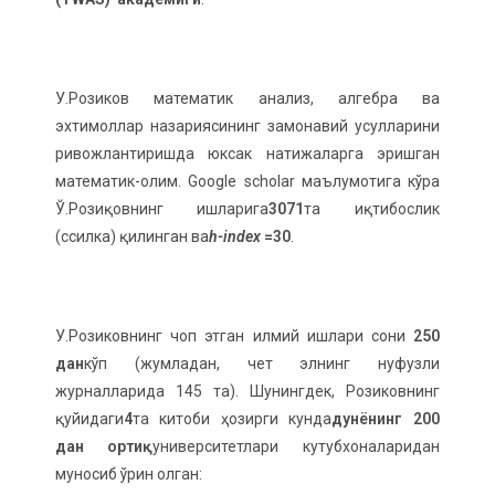
У.Розиков математик анализ, алгебра ва
эхтимоллар назариясининг замонавий усулларини
ривожлантиришда юксак натижаларга эришган
математик-олим. Google scholar маълумотига кўра
Ў.Розиқовнинг ишларига
3071
та иқтибослик
(ссилка) қилинган ва
h-index
=30
.
У.Розиковнинг чоп этган илмий ишлари сони
250
дан
кўп (жумладан, чет элнинг нуфузли
журналларида 145 та). Шунингдек, Розиковнинг
қуйидаги
4
та китоби ҳозирги кунда
дунёнинг 200
дан ортиқ
университетлари кутубхоналаридан
муносиб ўрин олган: