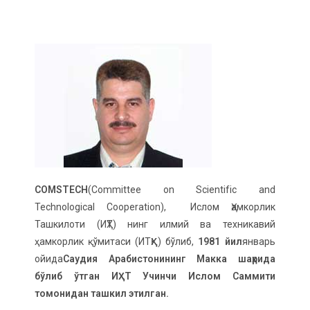
COMSTECH
(Committee on Scientific and
Technological Cooperation), Ислом Ҳамкорлик
Ташкилоти (ИҲТ) нинг илмий ва техникавий
ҳамкорлик қўмитаси (ИТҲҚ) бўлиб,
1981 йил
январь
ойида
Саудия Арабистонининг Макка шаҳрида
бўлиб ўтган ИҲТ Учинчи Ислом Саммити
томонидан ташкил этилган.