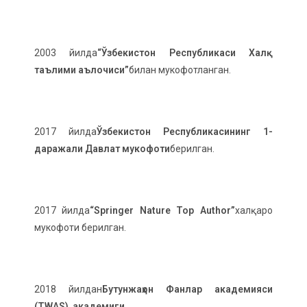
2003 йилда
“Ўзбекистон Республикаси Халқ
таълими аълочиси”
билан мукофотланган.
2017 йилда
Ўзбекистон Республикасининг 1-
даражали Давлат мукофоти
берилган.
2017 йилда
“Springer Nature Top Author”
халқаро
мукофоти берилган.
2018 йилдан
Бутунжаҳон Фанлар академияси
(TWAS) академиги
.