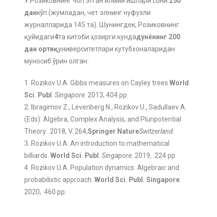
У.Розиковнинг чоп этган илмий ишлари сони
250
дан
кўп (жумладан, чет элнинг нуфузли
журналларида 145 та). Шунингдек, Розиковнинг
қуйидаги
4
та китоби ҳозирги кунда
дунёнинг 200
дан ортиқ
университетлари кутубхоналаридан
муносиб ўрин олган:
1. Rozikov U.A. Gibbs measures on Cayley trees.
World
Sci. Publ
.
Singapore
. 2013, 404 pp.
2. Ibragimov Z., Levenberg N., Rozikov U., Sadullaev A.
(Eds). Algebra, Complex Analysis, and Pluripotential
Theory. 2018, V. 264,
Springer Nature
Switzerland
.
3. Rozikov U.A. An introduction to mathematical
billiards.
World Sci. Publ
.
Singapore
. 2019, 224 pp.
4. Rozikov U.A. Population dynamics: Algebraic and
probabilistic approach.
World Sci. Publ. Singapore
.
2020, 460 pp.