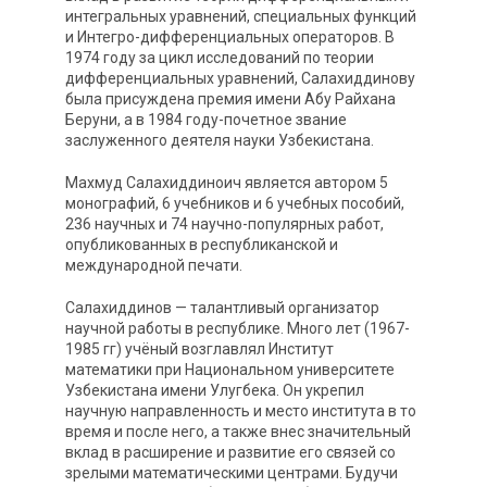
интегральных уравнений, специальных функций
и Интегро-дифференциальных операторов. В
1974 году за цикл исследований по теории
дифференциальных уравнений, Салахиддинову
была присуждена премия имени Абу Райхана
Беруни, а в 1984 году-почетное звание
заслуженного деятеля науки Узбекистана.
Махмуд Салахиддиноич является автором 5
монографий, 6 учебников и 6 учебных пособий,
236 научных и 74 научно-популярных работ,
опубликованных в республиканской и
международной печати.
Салахиддинов — талантливый организатор
научной работы в республике. Много лет (1967-
1985 гг) учёный возглавлял Институт
математики при Национальном университете
Узбекистана имени Улугбека. Он укрепил
научную направленность и место института в то
время и после него, а также внес значительный
вклад в расширение и развитие его связей со
зрелыми математическими центрами. Будучи