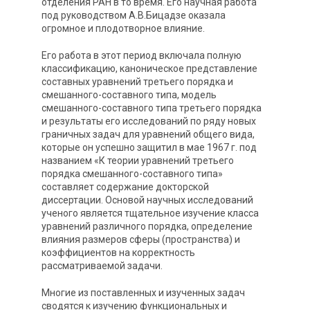
отделения РАН в то время. Его научная работа
под руководством А.В.Бицадзе оказала
огромное и плодотворное влияние.
Его работа в этот период включала полную
классификацию, каноническое представление
составных уравнений третьего порядка и
смешанного-составного типа, модель
смешанного-составного типа третьего порядка
и результаты его исследований по ряду новых
граничных задач для уравнений общего вида,
которые он успешно защитил в мае 1967 г. под
названием «К теории уравнений третьего
порядка смешанного-составного типа»
составляет содержание докторской
диссертации. Основой научных исследований
ученого является тщательное изучение класса
уравнений различного порядка, определение
влияния размеров сферы (пространства) и
коэффициентов на корректность
рассматриваемой задачи.
Многие из поставленных и изученных задач
сводятся к изучению функциональных и