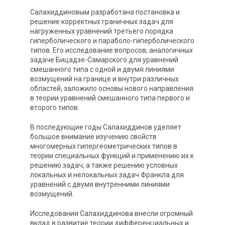
Салахиддиновым разработана постановка и
решение корректных граничных задач для
нагруженных уравнений третьего порядка
гиперболического и параболо-гиперболического
типов. Его исследование вопросов, аналогичных
задаче Бицадзе-Самарского для уравнений
смешанного типа с одной и двумя линиями
возмущений на границе и внутри различных
областей, заложило основы нового направления
в теории уравнений смешанного типа первого и
второго типов.
В последующие годы Салахиддинов уделяет
большое внимание изучению свойств
многомерных гипергеометрических типов в
теории специальных функций и применению их к
решению задач, а также решению условных
локальных и нелокальных задач Франкла для
уравнений с двумя внутренними линиями
возмущений.
Исследования Салахиддинова внесли огромный
вклад в развитие теории дифференциальных и