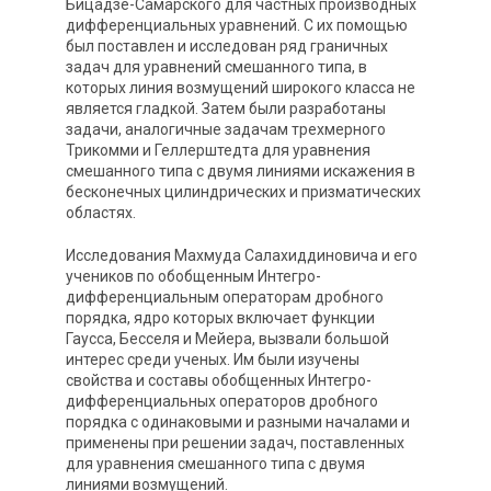
Бицадзе-Самарского для частных производных
дифференциальных уравнений. С их помощью
был поставлен и исследован ряд граничных
задач для уравнений смешанного типа, в
которых линия возмущений широкого класса не
является гладкой. Затем были разработаны
задачи, аналогичные задачам трехмерного
Трикомми и Геллерштедта для уравнения
смешанного типа с двумя линиями искажения в
бесконечных цилиндрических и призматических
областях.
Исследования Махмуда Салахиддиновича и его
учеников по обобщенным Интегро-
дифференциальным операторам дробного
порядка, ядро которых включает функции
Гаусса, Бесселя и Мейера, вызвали большой
интерес среди ученых. Им были изучены
свойства и составы обобщенных Интегро-
дифференциальных операторов дробного
порядка с одинаковыми и разными началами и
применены при решении задач, поставленных
для уравнения смешанного типа с двумя
линиями возмущений.