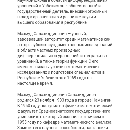
научной школы в области дифференциальных
уравнений в Узбекистане, общественный и
государственный деятель, внесший огромный
вклад в организацию и развитие науки и
высшего образования в республике.
Махмуд Салахиддинович — ученый,
завоевавший авторитет среди математиков как
автор глубоких фундаментальных исследований
в области частных производных
дифференциальных уравнений, интегральных
уравнений, а также теории функций. С его
именем связаны успехи в математических
исследованиях и подготовке специалистов в
Республике Узбекистан с 1969 года по
настоящее время.
Махмуд Салахиддинович Салахиддинов
родился 23 ноября 1933 года в городе Наманган.
В 1950 году поступил на физико-математический
факультет Среднеазиатского государственного
университета, который окончил с отличием в
1955 году по кафедре математического анализа.
Заметив его научные способности, наставники