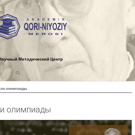
Научный Методический Центр
ели олимпиады
ли олимпиады