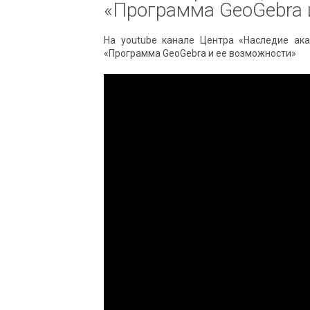
«Программа GeoGebra 
На youtube канале Центра «Наследие ак
«Программа GeoGebra и ее возможности»