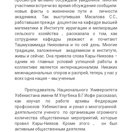
просмотра активно обсуждали увиденное. Многие
участники встречи во время обсуждения сообщили
новые факты о жизненном пути и личности
академика. Так выступившая Масалова С.С.,
работавшая прежде доцентом на кафедре высшей
математики в Институте ирригации и мелиорации
сельского хозяйства , рассказала о том, как
сотрудники кафедры уважают и почитают
Ташмухаммада Ниязовича и по сей день. Многие
традиции, заложенные академиком в институте,
живы и сейчас. Она привела слова Кары-Ниязова –
одним из главных условий успешной работы в
коллективе является интернационализм. Никаких
межнациональных споров и распрей, теперь у нас у
всех одна нация – мы ученные.
Преподаватель Национального Университета
Узбекистана имени М.Улугбека В.Г.Иофе рассказал,
как изучал по работе архивы Федерации
профсоюзов Узбекистана и узнал о многогранной
деятельности ученого по организации огромного
количества общественных мероприятий, которые
провел Кары-Ниязов. Кроме этого , он был
активным общественным деятелем.