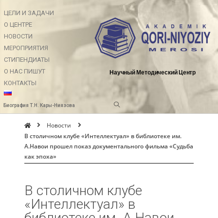
ЦЕЛИ И ЗАДАЧИ
О ЦЕНТРЕ
НОВОСТИ
МЕРОПРИЯТИЯ
СТИПЕНДИАТЫ
О НАС ПИШУТ
Научный Методический Центр
КОНТАКТЫ
Биография Т.Н. Кары-Ниязова
Новости
В столичном клубе «Интеллектуал» в библиотеке им.
А.Навои прошел показ документального фильма «Судьба
как эпоха»
В столичном клубе
«Интеллектуал» в
библиотеке им. А.Навои