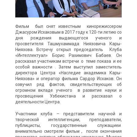
Фильм был снят известным кинорежиссером
Джасуром Исхаковым в 2017 году к 120-ти летию со
дня рождения выдающегося ученого и
просветителя Ташмухаммада Ниязовича Кары-
Ниязова. Встречу открыл председатель Клуба
«Интеллектуал» Борис Рахимович Бабаев. Он
рассказал участникам встречи о теме показа и ее
особой важности . Затем выступил заместитель
директора Центра «Наследие академика Кары-
Ниязова» и оператор фильма Сардор Исхаков. Он
озвучил ряд фактов, свидетельствующих об
огромном вкладе ученого в развитие науки и
просвещения Узбекистана и рассказал о
деятельности Центра.
Участники клуба – представители научной и
творческой интеллигенции, преподаватели,
публицисты, государственные служащиеи
внимательно смотрели фильм , после окончания