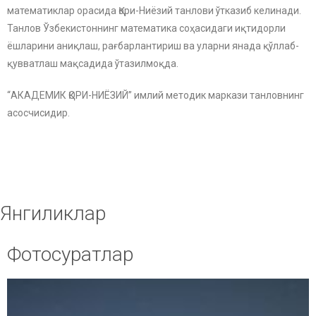
математиклар орасида Қори-Ниёзий танлови ўтказиб келинади.
Танлов Ўзбекистоннинг математика соҳасидаги иқтидорли
ёшларини аниқлаш, рағбарлантириш ва уларни янада қўллаб-
қувватлаш мақсадида ўтазилмоқда.
“АКАДЕМИК ҚОРИ-НИЁЗИЙ” имлий методик маркази танловнинг
асосчисидир.
Янгиликлар
Фотосуратлар