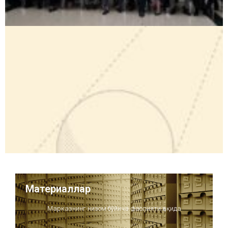
Материаллар
Марказнинг низом бўйича фаолияти ҳақида