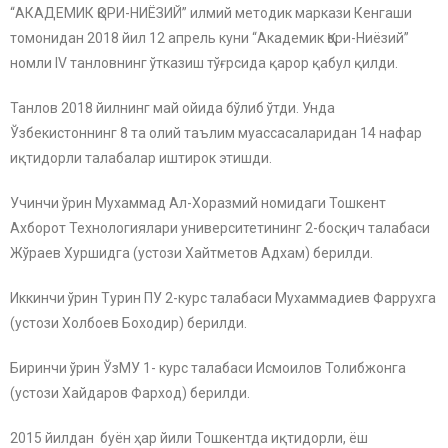
“АКАДЕМИК ҚОРИ-НИЁЗИЙ” илмий методик маркази Кенгаши
томонидан 2018 йил 12 апрель куни “Академик Қори-Ниёзий”
номли IV танловнинг ўтказиш тўғрсида қарор қабул қилди.
Танлов 2018 йилнинг май ойида бўлиб ўтди. Унда
Ўзбекистоннинг 8 та олий таълим муассасаларидан 14 нафар
иқтидорли талабалар иштирок этишди.
Учинчи ўрин Мухаммад Ал-Хоразмий номидаги Тошкент
Ахборот Технологиялари университетининг 2-босқич талабаси
Жўраев Хуршидга (устози Хайтметов Адхам) берилди.
Иккинчи ўрин Турин ПУ 2-курс талабаси Мухаммадиев Фаррухга
(устози Холбоев Боходир) берилди.
Биринчи ўрин ЎзМУ 1- курс талабаси Исмоилов Толибжонга
(устози Хайдаров Фарход) берилди.
2015 йилдан буён ҳар йили Тошкентда иқтидорли, ёш