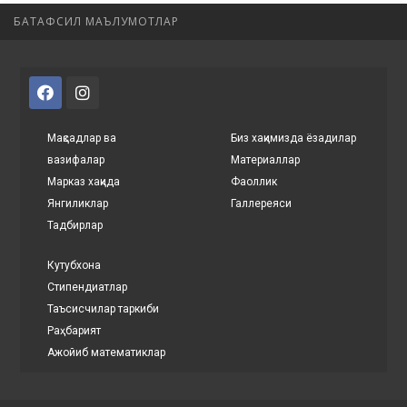
БАТАФСИЛ МАЪЛУМОТЛАР
Мақсадлар ва
Биз хақимизда ёзадилар
вазифалар
Материаллар
Марказ хақида
Фаоллик
Янгиликлар
Галлереяси
Тадбирлар
Кутубхона
Стипендиатлар
Таъсисчилар таркиби
Раҳбарият
Ажойиб математиклар