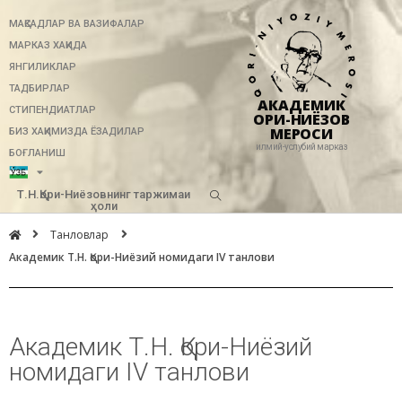
МАҚСАДЛАР ВА ВАЗИФАЛАР
МАРКАЗ ХАҚИДА
ЯНГИЛИКЛАР
ТАДБИРЛАР
АКАДЕМИК
СТИПЕНДИАТЛАР
ҚОРИ-НИЁЗОВ
МЕРОСИ
БИЗ ХАҚИМИЗДА ЁЗАДИЛАР
илмий-услубий марказ
БОҒЛАНИШ
Т.Н.Қори-Ниёзовнинг таржимаи
ҳоли
Танловлар
Академик Т.Н. Қори-Ниёзий номидаги IV танлови
Академик Т.Н. Қори-Ниёзий
номидаги IV танлови