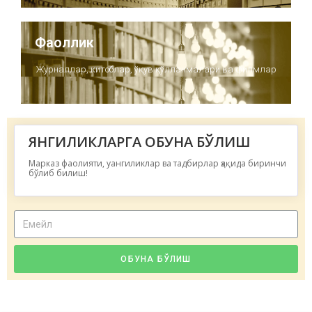
Фаоллик
Журналлар, китоблар, ўқув қўлланмалари ва филмлар
ЯНГИЛИКЛАРГА ОБУНА БЎЛИШ
Марказ фаолияти, уангиликлар ва тадбирлар ҳақида биринчи
бўлиб билиш!
ОБУНА БЎЛИШ