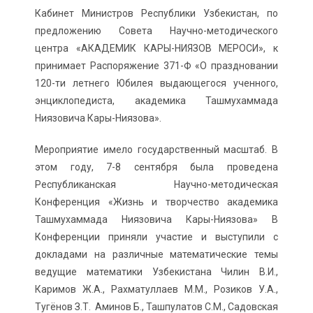
Кабинет Министров Республики Узбекистан, по
предложению Совета Научно-методического
центра «АКАДЕМИК КАРЫ-НИЯЗОВ МЕРОСИ», к
принимает Распоряжение 371-Ф «О праздновании
120-ти летнего Юбилея выдающегося ученного,
энциклопедиста, академика Ташмухаммада
Ниязовича Кары-Ниязова».
Мероприятие имело государственный масштаб. В
этом году, 7-8 сентября была проведена
Республиканская Научно-методическая
Конференция «Жизнь и творчество академика
Ташмухаммада Ниязовича Кары-Ниязова» В
Конференции приняли участие и выступили с
докладами на различные математические темы
ведущие математики Узбекистана Чилин В.И.,
Каримов Ж.А., Рахматуллаев М.М., Розиков У.А.,
Тугёнов З.Т. Аминов Б., Ташпулатов С.М., Садовская