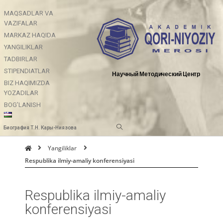
MAQSADLAR VA
VAZIFALAR
MARKAZ HAQIDA
YANGILIKLAR
TADBIRLAR
STIPENDIATLAR
Научный Методический Центр
BIZ HAQIMIZDA
YOZADILAR
BOG’LANISH
Биография Т.Н. Кары-Ниязова
Yangiliklar
Respublika ilmiy-amaliy konferensiyasi
Respublika ilmiy-amaliy
konferensiyasi