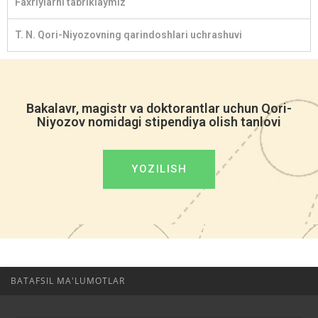
Faxriylarni tabriklaymiz
T. N. Qori-Niyozovning qarindoshlari uchrashuvi
Bakalavr, magistr va doktorantlar uchun Qori-
Niyozov nomidagi stipendiya olish tanlovi
YOZILISH
BATAFSIL MA'LUMOTLAR