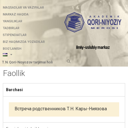
MAQSADLAR VA VAZIFALAR
MARKAZ HAQIDA
YANGILIKLAR
TADBIRLAR
STIPENDIATLAR
BIZ HAQIMIZDA YOZADILAR
ilmiy-uslubiy markaz
BOG’LANISH
T.N.Qori-Noyozov tarjimai holi
Faollik
Barchasi
Встреча родственников Т.Н. Кары-Ниязова
azamov.pdf