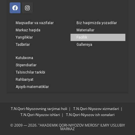
Maqsadlar va vazifalar
Biz haqimizda yozadilar
Markaz haqida
Materiallar
Yangiliklar
Faollik
Tadbirlar
Gallereya
Kutubxona
Stipendiatlar
Ta’sischilar tarkibi
Rahbariyat
Ajoyib matematiklar
T.N.Qori-Niyozovning tarjimai holi
T.N.Qori-Niyozov xizmatlari
T.N.Qori-Niyozov ishlari
T.N.Qori-Niyozov ish xonalari
© 2009 — 2026. "AKADEMIK QORI-NIYOZOV MEROSI" ILMIY USLUBIY
MARKAZ