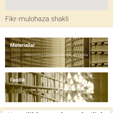
Fikr-mulohaza shakli
Materiallar
Markazning nizom bo'yicha faoliyati haqida
Faollik
Jurnallar, kitoblar, o'quv qo'llanmalari va filmlar