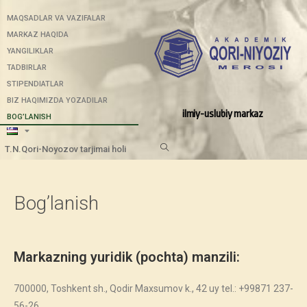
MAQSADLAR VA VAZIFALAR
MARKAZ HAQIDA
YANGILIKLAR
TADBIRLAR
STIPENDIATLAR
BIZ HAQIMIZDA YOZADILAR
ilmiy-uslubiy markaz
BOG’LANISH
T.N.Qori-Noyozov tarjimai holi
Bog’lanish
Markazning yuridik (pochta) manzili:
700000, Toshkent sh., Qodir Maxsumov k., 42 uy tel.: +99871 237-
56-26