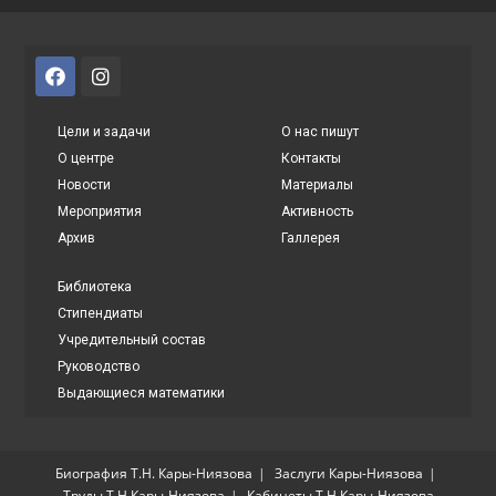
Цели и задачи
О нас пишут
О центре
Контакты
Новости
Материалы
Мероприятия
Активность
Архив
Галлерея
Библиотека
Стипендиаты
Учредительный состав
Руководство
Выдающиеся математики
Биография Т.Н. Кары-Ниязова
Заслуги Кары-Ниязова
Труды Т.Н.Кары-Ниязова
Кабинеты Т.Н.Кары-Ниязова