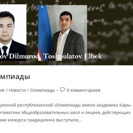
импиады
ия
/
Новости
/
Олимпиады
0 комментариев
иционной республиканской «Олимпиады имени академика Кары-
й математики общеобразовательных школ и лицеев, действующих
рами конкурса традиционно выступили…