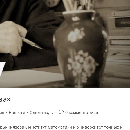
ва»
ия
/
Новости
/
Олимпиады
0 комментариев
ры-Ниязова», Институт математики и Университет точных и