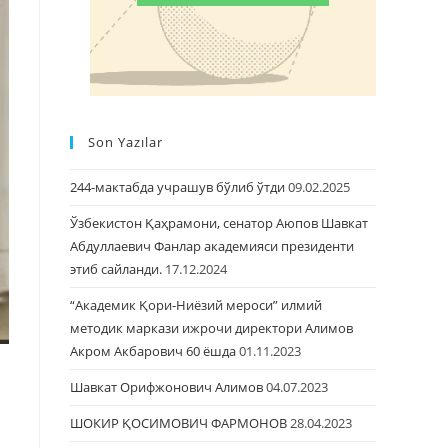
Son Yazılar
244-мактабда учрашув бўлиб ўтди
09.02.2025
Ўзбекистон Қаҳрамони, сенатор Аюпов Шавкат
Абдуллаевич Фанлар академияси президенти
этиб сайланди.
17.12.2024
“Академик Қори-Ниёзий мероси” илмий
методик маркази ижрочи директори Алимов
Акром Акбарович 60 ёшда
01.11.2023
Шавкат Орифжонович Алимов
04.07.2023
ШОКИР ҚОСИМОВИЧ ФAРМОНОВ
28.04.2023