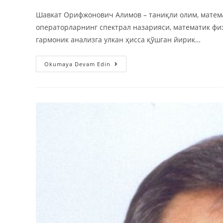
Шавкат Орифжонович Алимов – таниқли олим, матема
операторларнинг спектрал назарияси, математик фи
гармоник анализга улкан ҳисса қўшган йирик…
Okumaya Devam Edin