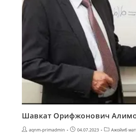
Шавкат Орифжонович Алим
aqnm-primadmin
04.07.2023
Ажойиб ма