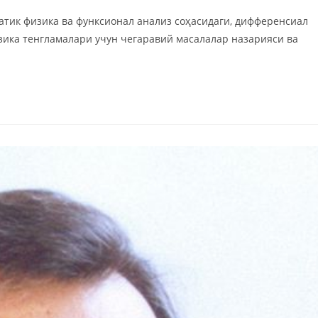
тик физика ва функсионал анализ соҳасидаги, дифференсиал
зика тенгламалари учун чегаравий масалалар назарияси ва