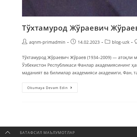
Тўхтамурод Жўраевич Жўрае
aqnm-primadmin
14.02.2023
blog-uzk
Тўхтамурод Жўраевич Жўраев (1934–2009) — атоқли м
Ўзбекистон Республикаси Фанлар академиясининг ҳа
маданият ва билимлар академияси академиги, Фан, 
Okumaya Devam Edin
БАТАФСИЛ МАЪЛУМОТЛАР