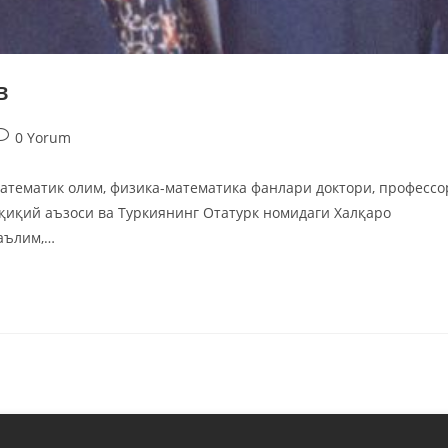
в
0 Yorum
атематик олим, физика-математика фанлари доктори, профессо
қиқий аъзоси ва Туркиянинг Отатурк номидаги Халқаро
таълим,…