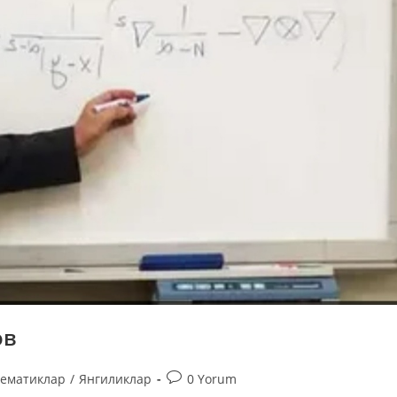
ов
тематиклар
/
Янгиликлар
0 Yorum