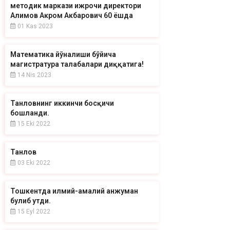
методик маркази ижрочи директори
Алимов Акром Акбарович 60 ёшда
01 Kas 2023
Математика йўналиши бўйича
магистратура талабалари диққатига!
14 Nis 2023
Танловнинг иккинчи босқичи
бошланди.
15 Eki 2022
Танлов
03 Eki 2022
Тошкентда илмий-амалий анжуман
булиб утди.
15 Eyl 2022