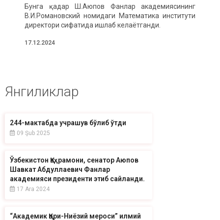
Бунга қадар Ш.Аюпов Фанлар академиясининг
В.И.Романовский номидаги Математика институти
директори сифатида ишлаб келаётганди.
17.12.2024
Янгиликлар
244-мактабда учрашув бўлиб ўтди
09 Şub 2025
Ўзбекистон Қаҳрамони, сенатор Аюпов
Шавкат Абдуллаевич Фанлар
академияси президенти этиб сайланди.
17 Ara 2024
“Академик Қори-Ниёзий мероси” илмий