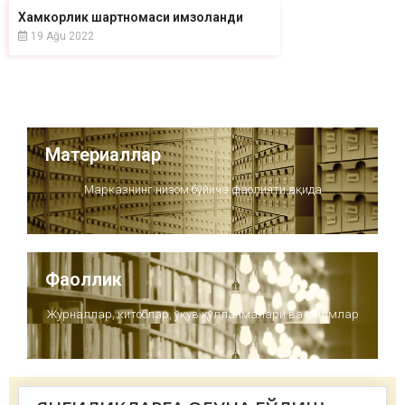
Хамкорлик шартномаси имзоланди
19 Ağu 2022
Материаллар
Марказнинг низом бўйича фаолияти ҳақида
Фаоллик
Журналлар, китоблар, ўқув қўлланмалари ва филмлар