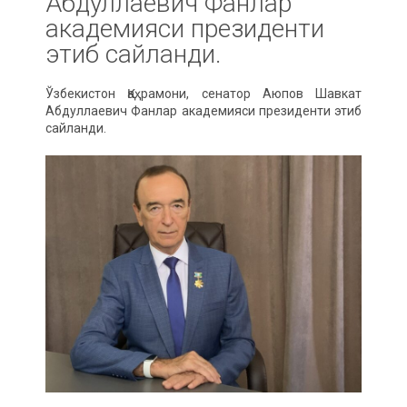
Абдуллаевич Фанлар
академияси президенти
этиб сайланди.
Ўзбекистон Қаҳрамони, сенатор Аюпов Шавкат
Абдуллаевич Фанлар академияси президенти этиб
сайланди.