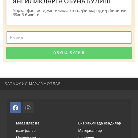
ЯНГИЛИКЛАРГА ОБУНА БЎЛИШ
Марказ фаолияти, уангиликлар ва тадбирлар ҳақида биринчи
бўлиб билиш!
ОБУНА БЎЛИШ
БАТАФСИЛ МАЪЛУМОТЛАР
Мақсадлар ва
Биз хақимизда ёзадилар
вазифалар
Материаллар