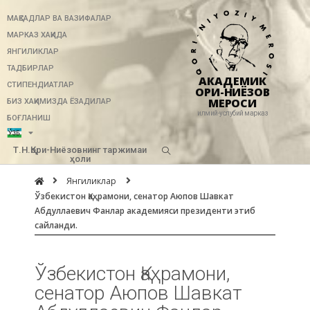
МАҚСАДЛАР ВА ВАЗИФАЛАР
МАРКАЗ ХАҚИДА
ЯНГИЛИКЛАР
ТАДБИРЛАР
АКАДЕМИК
СТИПЕНДИАТЛАР
ҚОРИ-НИЁЗОВ
МЕРОСИ
БИЗ ХАҚИМИЗДА ЁЗАДИЛАР
илмий-услубий марказ
БОҒЛАНИШ
Т.Н.Қори-Ниёзовнинг таржимаи
ҳоли
Янгиликлар
Ўзбекистон Қаҳрамони, сенатор Аюпов Шавкат
Абдуллаевич Фанлар академияси президенти этиб
сайланди.
Ўзбекистон Қаҳрамони,
сенатор Аюпов Шавкат