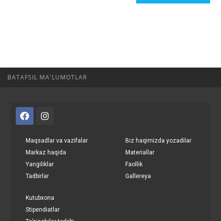
BATAFSIL MA'LUMOTLAR
Maqsadlar va vazifalar
Biz haqimizda yozadilar
Markaz haqida
Materiallar
Yangiliklar
Faollik
Tadbirlar
Gallereya
Kutubxona
Stipendiatlar