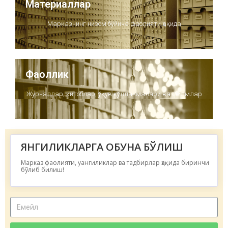
Материаллар
Марказнинг низом бўйича фаолияти ҳақида
Фаоллик
Журналлар, китоблар, ўқув қўлланмалари ва филмлар
ЯНГИЛИКЛАРГА ОБУНА БЎЛИШ
Марказ фаолияти, уангиликлар ва тадбирлар ҳақида биринчи
бўлиб билиш!