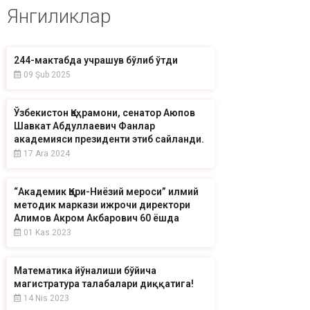
Янгиликлар
244-мактабда учрашув бўлиб ўтди
09 Şub 2025
Ўзбекистон Қаҳрамони, сенатор Аюпов
Шавкат Абдуллаевич Фанлар
академияси президенти этиб сайланди.
17 Ara 2024
“Академик Қори-Ниёзий мероси” илмий
методик маркази ижрочи директори
Алимов Акром Акбарович 60 ёшда
01 Kas 2023
Математика йўналиши бўйича
магистратура талабалари диққатига!
14 Nis 2023