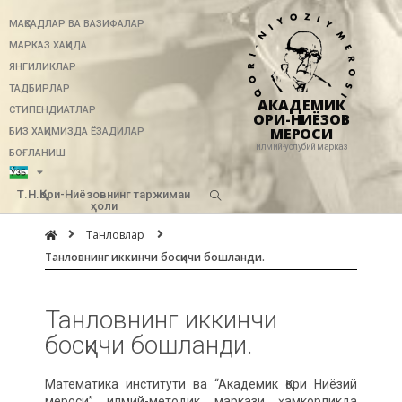
МАҚСАДЛАР ВА ВАЗИФАЛАР
МАРКАЗ ХАҚИДА
ЯНГИЛИКЛАР
ТАДБИРЛАР
АКАДЕМИК
СТИПЕНДИАТЛАР
ҚОРИ-НИЁЗОВ
МЕРОСИ
БИЗ ХАҚИМИЗДА ЁЗАДИЛАР
илмий-услубий марказ
БОҒЛАНИШ
Т.Н.Қори-Ниёзовнинг таржимаи
ҳоли
Танловлар
Танловнинг иккинчи босқичи бошланди.
Танловнинг иккинчи
босқичи бошланди.
Математика институти ва “Aкадемик Қори Ниёзий
мероси” илмий-методик маркази ҳамкорликда