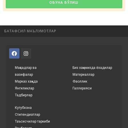
ОБУНА БЎЛИШ
БАТАФСИЛ МАЪЛУМОТЛАР
Мақсадлар ва
Биз хақимизда ёзадилар
вазифалар
Материаллар
Марказ хақида
Фаоллик
Янгиликлар
Галлереяси
Тадбирлар
Кутубхона
Стипендиатлар
Таъсисчилар таркиби