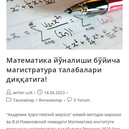
Математика йўналиши бўйича
магистратура талабалари
диққатига!
writer-uzk
14.04.2023
Танловлар
/
Янгиликлар
0 Yorum
“Академик Қори Ниёзий мероси” илмий-методик маркази
ва В.И.Романовский номидаги Математика институти
томонидан магистратура талабалари ўртасида 2023 йил