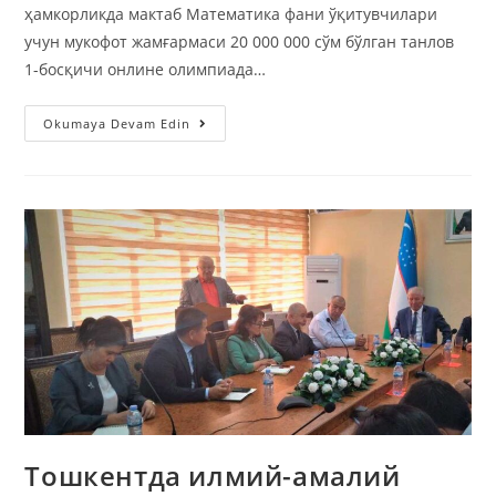
ҳамкорликда мактаб Математика фани ўқитувчилари
учун мукофот жамғармаси 20 000 000 сўм бўлган танлов
1-босқичи онлине олимпиада…
Okumaya Devam Edin
Тошкентда илмий-амалий