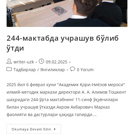
244-мактабда учрашув бўлиб
ўтди
writer-uzk
09.02.2025
Тадбирлар
/
Янгиликлар
0 Yorum
2025 йил 6 феврал куни "Академик Қори-Ниёзов мероси"
илмий-методик маркази директори А. A. Алимов Тошкент
шаҳридаги 244-ўрта мактабнинг 11-синф ўқувчилари
билан учрашув ўтказди.Акром Акбарович Марказ
фаолияти ва дастурлари ҳақида гапирди.…
Okumaya Devam Edin