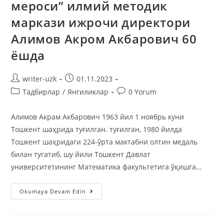
мероси” илмий методик
маркази ижрочи директори
Алимов Акром Акбарович 60
ёшда
writer-uzk
01.11.2023
Тадбирлар
/
Янгиликлар
0 Yorum
Алимов Акрам Акбарович 1963 йил 1 ноябрь куни
Тошкент шаҳрида туғилган. туғилган, 1980 йилда
Тошкент шаҳридаги 224-ўрта мактабни олтин медаль
билан тугатиб, шу йили Тошкент Давлат
университетининг Математика факультетига ўқишга…
Okumaya Devam Edin