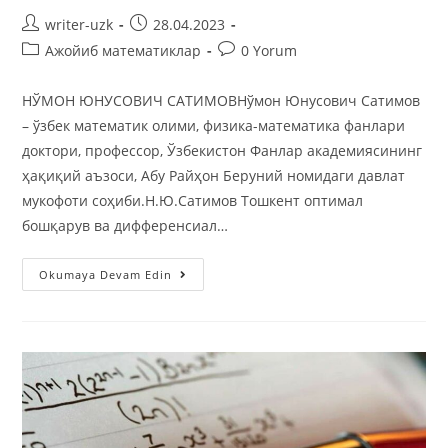
writer-uzk
28.04.2023
Ажойиб математиклар
0 Yorum
НЎМОН ЮНУСОВИЧ СAТИМОВНўмон Юнусович Сатимов
– ўзбек математик олими, физика-математика фанлари
доктори, профессор, Ўзбекистон Фанлар академиясининг
ҳақиқий аъзоси, Абу Райҳон Беруний номидаги давлат
мукофоти соҳиби.Н.Ю.Сатимов Тошкент оптимал
бошқарув ва дифференсиал…
Okumaya Devam Edin