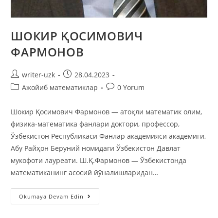
ШОКИР ҚОСИМОВИЧ
ФAРМОНОВ
writer-uzk
28.04.2023
Ажойиб математиклар
0 Yorum
Шокир Қосимович Фармонов — атоқли математик олим,
физика-математика фанлари доктори, профессор,
Ўзбекистон Республикаси Фанлар академияси академиги,
Абу Райҳон Беруний номидаги Ўзбекистон Давлат
мукофоти лауреати. Ш.Қ.Фармонов — Ўзбекистонда
математиканинг асосий йўналишларидан…
Okumaya Devam Edin