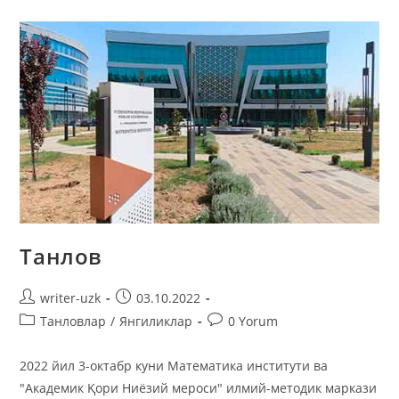
Танлов
writer-uzk
03.10.2022
Танловлар
/
Янгиликлар
0 Yorum
2022 йил 3-октабр куни Математика институти ва
"Aкадемик Қори Ниёзий мероси" илмий-методик маркази