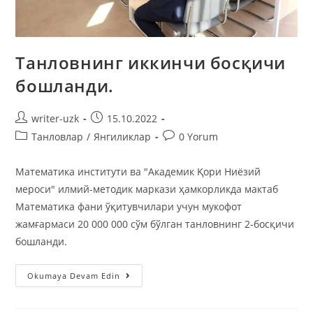
Танловнинг иккинчи босқичи
бошланди.
writer-uzk
15.10.2022
Танловлар
/
Янгиликлар
0 Yorum
Математика институти ва "Aкадемик Қори Ниёзий
мероси" илмий-методик маркази ҳамкорликда мактаб
Математика фани ўқитувчилари учун мукофот
жамғармаси 20 000 000 сўм бўлган танловнинг 2-босқичи
бошланди.
Okumaya Devam Edin