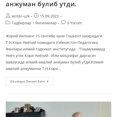
анжуман булиб утди.
writer-uzk
15.09.2022
Тадбирлар
/
Янгиликлар
0 Yorum
Жорий йилнинг 15 сентябр куни Тошкент шахридаги
Т.Н.Кори Ниёзий номидаги Узбекистон Педагогика
Фанлари илмий тадкикот институтида “Тошмухаммад
Ниёз угли Кори Ниёзий –Илм-маърифат даргаси»
мавзусида илмий-амалий анжуман булиб утди.Илмий-
амалий анжуманни Т.Н.Кори…
Okumaya Devam Edin