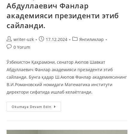
Абдуллаевич Фанлар
академияси президенти этиб
сайланди.
writer-uzk
17.12.2024
Янгиликлар
0 Yorum
Ўзбекистон Қаҳрамони, сенатор Аюпов Шавкат
Абдуллаевич Фанлар академияси президенти этиб
сайланди. Бунга қадар Ш.Аюпов Фанлар академиясининг
В.И.Романовский номидаги Математика институти
директори сифатида ишлаб келаётганди.
Okumaya Devam Edin