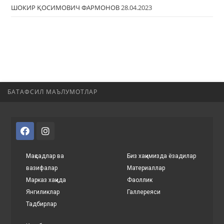
ШОКИР ҚОСИМОВИЧ ФAРМОНОВ
28.04.2023
БАТАФСИЛ МАЪЛУМОТЛАР
Мақсадлар ва
Биз хақимизда ёзадилар
вазифалар
Материаллар
Марказ хақида
Фаоллик
Янгиликлар
Галлереяси
Тадбирлар