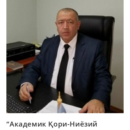
“Академик Қори-Ниёзий