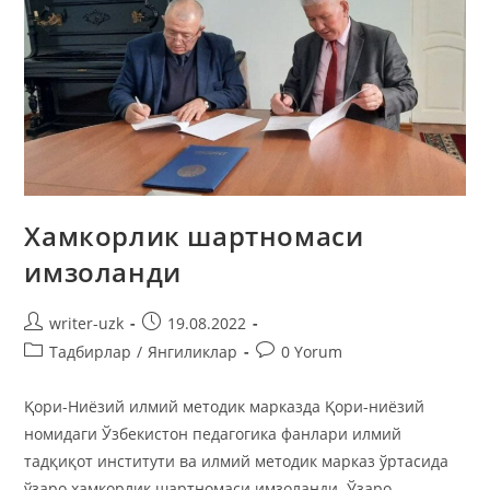
Хамкорлик шартномаси
имзоланди
writer-uzk
19.08.2022
Тадбирлар
/
Янгиликлар
0 Yorum
Қори-Ниёзий илмий методик марказда Қори-ниёзий
номидаги Ўзбекистон педагогика фанлари илмий
тадқиқот институти ва илмий методик марказ ўртасида
ўзаро хамкорлик шартномаси имзоланди. Ўзаро