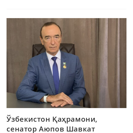
Ўзбекистон Қаҳрамони,
сенатор Аюпов Шавкат