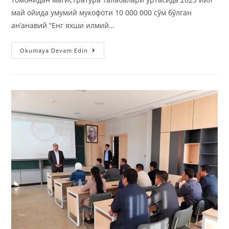
май ойида умумий мукофоти 10 000 000 сўм бўлган
ан’анавий “Енг яхши илмий…
Okumaya Devam Edin