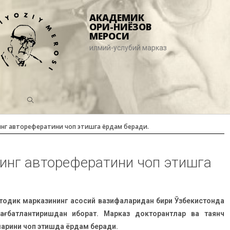
АКАДЕМИК
ҚОРИ-НИЁЗОВ
МЕРОСИ
илмий-услубий марказ
нг авторефератини чоп этишга ёрдам беради.
инг авторефератини чоп этишга
тодик марказининг асосий вазифаларидан бири Ўзбекистонда
ғбатлантиришдан иборат. Марказ докторантлар ва таянч
ларини чоп этишда ёрдам беради.