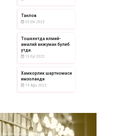
Танлов
03 Eki 2022
Тошкентда илмий-
амалий анжуман булиб
утди.
15 Eyl 2022
Хамкорлик шартномаси
имзоланди
19 Ağu 2022
ўлланмалари ва филмлар