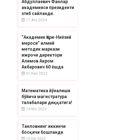
Абдуллаевич Фанлар
академияси президенти
этиб сайланди.
17 Ara 2024
“Академик Қори-Ниёзий
мероси” илмий
методик маркази
ижрочи директори
Алимов Акром
Акбарович 60 ёшда
01 Kas 2023
Математика йўналиши
бўйича магистратура
талабалари диққатига!
14 Nis 2023
Танловнинг иккинчи
босқичи бошланди.
15 Eki 2022