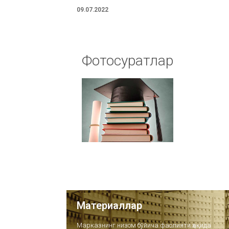
09.07.2022
Фотосуратлар
Материаллар
Марказнинг низом бўйича фаолияти ҳақида