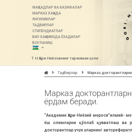
МАҚСАДЛАР ВА ВАЗИФАЛАР
МАРКАЗ ХАҚИДА
ЯНГИЛИКЛАР
ТАДБИРЛАР
СТИПЕНДИАТЛАР
БИЗ ХАҚИМИЗДА ЁЗАДИЛАР
БОҒЛАНИШ
Т.Н.Қори-Ниёзовнинг таржимаи ҳоли
Тадбирлар
Марказ докторантларни
Марказ докторантларн
ёрдам беради.
“Академик Қори-Ниёзий мероси”илмий- ме
ёш олимларни қўллаб қувватлаш ва ра
докторантлар учун уларнинг автореферат