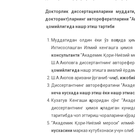
Докторлик диссертацияларини муддати
докторант)ларнинг авторефератларини “А
ҳомийлигида нашр этиш тартиби
Муддатидан олдин ёки ўз вақтида ҳим
Ихтисослашган Илмий кенгашга ҳимоя у
консультанти
“Академик Қори-Ниёзий ме
Ш.А.Аюповга диссертантнинг авторефе
ҳомийлигида
нашр этишга амалий ёрдам 
Ш.А.Аюпов аризани ўрганиб чиқиб,
ижобий
Диссертантнинг авторефератини “Акаде
неча нусхада нашр этиш ёки нашр этмас
Кузатув Кенгаши қароридан сўнг “Ака
диссертантнинг ҳимоя қиладиган куни
таритибда чоп эттириш чораларини кўрад
“Академик Қори-Ниёзий мероси” илмий
нусхасини
марказ кутубхонаси учун олиб 