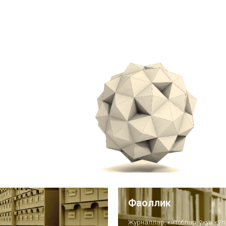
Фаоллик
Журналлар, китоблар, ўқув қ