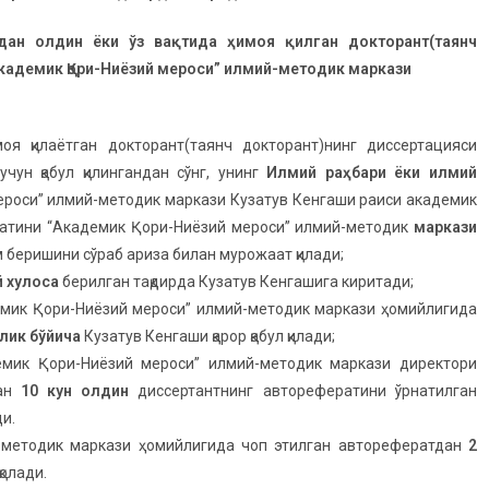
дан олдин ёки ўз вақтида ҳимоя қилган докторант(таянч
кадемик Қори
-Ниёзий мероси” илмий-методик маркази
оя қилаётган докторант(таянч докторант)нинг диссертацияси
чун қабул қилингандан сўнг, унинг
Илмий раҳбари ёки илмий
роси” илмий-методик маркази Кузатув Кенгаши раиси академик
ратини “Академик Қори-Ниёзий мероси” илмий-методик
маркази
беришини сўраб ариза билан мурожаат қилади;
 хулоса
берилган тақдирда Кузатув Кенгашига киритади;
мик Қори-Ниёзий мероси” илмий-методик маркази ҳомийлигида
лик бўйича
Кузатув Кенгаши қарор қабул қилади;
демик Қори-Ниёзий мероси” илмий-методик маркази директори
дан
10 кун
олдин
диссертантнинг авторефератини ўрнатилган
и.
-методик маркази ҳомийлигида чоп этилган авторефератдан
2
қолади.