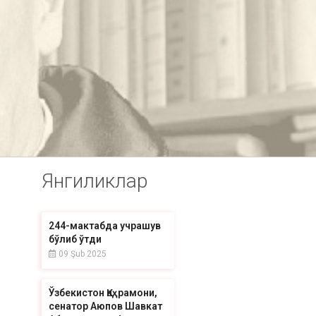
Янгиликлар
244-мактабда учрашув
бўлиб ўтди
09 Şub 2025
Ўзбекистон Қаҳрамони,
сенатор Аюпов Шавкат