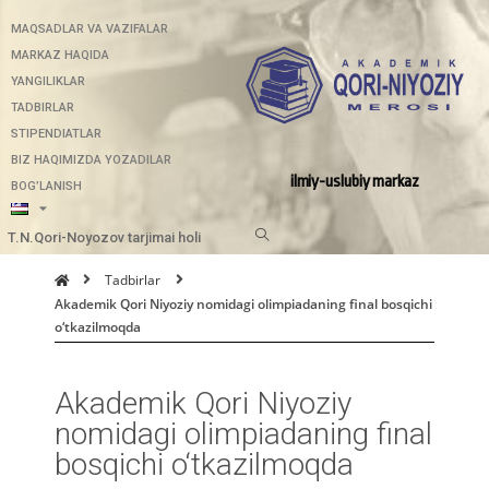
MAQSADLAR VA VAZIFALAR
MARKAZ HAQIDA
YANGILIKLAR
TADBIRLAR
STIPENDIATLAR
BIZ HAQIMIZDA YOZADILAR
ilmiy-uslubiy markaz
BOG’LANISH
T.N.Qori-Noyozov tarjimai holi
Tadbirlar
Akademik Qori Niyoziy nomidagi olimpiadaning final bosqichi
o‘tkazilmoqda
Akademik Qori Niyoziy
nomidagi olimpiadaning final
bosqichi o‘tkazilmoqda