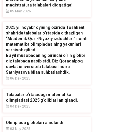
magistratura talabalari diqqatiga!
05 May 2026
2025 yil noyabr oyining oxirida Toshkent
shahrida talabalar o‘rtasida o‘tkazilgan
“Akademik Qori-Niyoziy izdoshlari” nomli
matematika olimpiadasining yakunlari
sarhisob qilindi.
Bu yil musobaqaning birinchi o‘rin g‘olibi
qiz talabaga nasib etdi. Biz Qoraqalpoq
davlat universiteti talabasi Indira
Satniyazova bilan suhbatlashdik.
06 Dek 2025
Talabalar o‘rtasidagi matematika
olimpiadasi 2025 g‘oliblari aniqlandi.
04 Dek 2025
Olimpiada g‘oliblari aniqlandi
03 Noy 2025