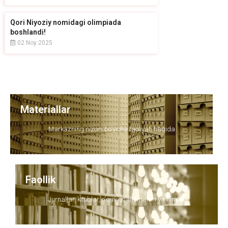
Qori Niyoziy nomidagi olimpiada
boshlandi!
02 Noy 2025
Materiallar
Markazning nizom bo'yicha faoliyati haqida
Faollik
Jurnallar, kitoblar, o'quv qo'llanmalari va filmlar