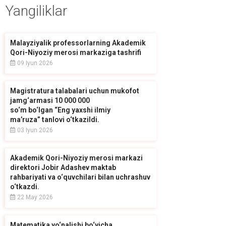
Yangiliklar
Malayziyalik professorlarning Akademik
Qori-Niyoziy merosi markaziga tashrifi
09 Iyun 2026
Magistratura talabalari uchun mukofot
jamg‘armasi 10 000 000
so‘m bo‘lgan “Eng yaxshi ilmiy
ma’ruza” tanlovi o‘tkazildi.
03 Iyun 2026
Akademik Qori-Niyoziy merosi markazi
direktori Jobir Adashev maktab
rahbariyati va o‘quvchilari bilan uchrashuv
o‘tkazdi.
22 May 2026
Matematika yo‘nalishi bo‘yicha