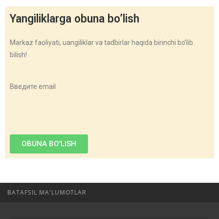
Yangiliklarga obuna bo’lish
Markaz faoliyati, uangiliklar va tadbirlar haqida birinchi bo’lib
bilish!
Введите email
OBUNA BO'LISH
BATAFSIL MA'LUMOTLAR