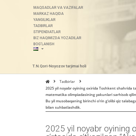
MAQSADLAR VA VAZIFALAR
MARKAZ HAQIDA
YANGILIKLAR
TADBIRLAR
STIPENDIATLAR
BIZ HAQIMIZDA YOZADILAR
BOG’LANISH
T.N.Qori-Noyozov tarjimai holi
Tadbirlar
2025 yil noyabr oyining oxirida Toshkent shahrida ta
matematika olimpiadasining yakunlari sarhisob qilin
Bu yil musobaqaning birinchi o‘rin g‘olibi qiz talabag
bilan suhbatlashdik.
2025 yil noyabr oyining 