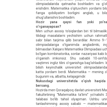
olimpiadalarida qatnasha boshladim va g‘oli
erishdim. Matematika o‘qituvchim yordami bi
fanga qobiliyatim borligini anglab, u bila
shug‘ullanishni boshladim.
Hozir yana qaysi fan yoki yo‘nali
o‘rganayapsan?
Men uchun asosiy to‘siqlardan biri til bilmasli
tilidagi masalalarni yechishim uchun rahma
sabr bilan tarjima qilib berardilar. Ammo 9–1
olimpiadalariga o‘tganimda angladimki, ingl
bilmasdan Xalqaro Matematika Olimpiadasi uc
bo‘lgan kombinatorika, sonlar nazariyasi kabi b
o‘rganish imkonsiz. Shu sababli 10-sinfd
vaqtimni ingliz tilini o‘rganishga bag‘ishladim. Ing
bilish keyinchalik universitet olimpiadalar
katta yordam berdi. Matematika — mening o‘
bugunim va, albatta, kelajagimdir.
Nukusdagi universitetda o‘qish haqida
bersang.
Hozirda men Qoraqalpoq davlat universiteti M
fakultetining “Matematika ta’limi” yo‘nalishi 
talabasi bo‘lib tahsil olyapman. Ushbu univ
tanlashimning asosiy sababi — matematika