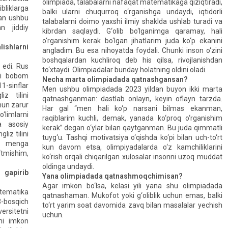
olimpiada, talabalarni nafaqat matematikaga qiziqtiradi,
bliklarga
balki ularni chuqurroq o‘rganishga undaydi, iqtidorli
lan ushbu
talabalarni doimo yaxshi ilmiy shaklda ushlab turadi va
n jiddiy
kibrdan saqlaydi. G‘olib bo‘lganimga qaramay, hali
o‘rganishim kerak bo‘lgan jihatlarim juda ko‘p ekanini
shlarni
angladim. Bu esa nihoyatda foydali. Chunki inson o‘zini
boshqalardan kuchliroq deb his qilsa, rivojlanishdan
k edi. Rus
to‘xtaydi. Olimpiadalar bunday holatning oldini oladi.
tli bobom
Necha marta olimpiadada qatnashgansan?
1-sinflar
Men ushbu olimpiadada 2023 yildan buyon ikki marta
iz tilini
qatnashganman: dastlab onlayn, keyin oflayn tarzda.
hun zarur
Har gal “men hali ko‘p narsani bilmas ekanman,
o‘limlarni
raqiblarim kuchli, demak, yanada ko‘proq o‘rganishim
a asosiy
kerak” degan o‘ylar bilan qaytganman. Bu juda qimmatli
liz tilini
tuyg‘u. Tashqi motivatsiya o‘qishda ko‘pi bilan uch-to‘rt
ida menga
kun davom etsa, olimpiyadalarda o‘z kamchiliklarini
tmishim,
ko‘rish orqali chiqarilgan xulosalar insonni uzoq muddat
oldinga undaydi.
 gapirib
Yana olimpiadada qatnashmoqchimisan?
Agar imkon bo‘lsa, kelasi yili yana shu olimpiadada
atematika
qatnashaman. Mukofot yoki g‘oliblik uchun emas, balki
3-bosqich
to‘rt yarim soat davomida zavq bilan masalalar yechish
ersitetni
uchun.
ni imkon