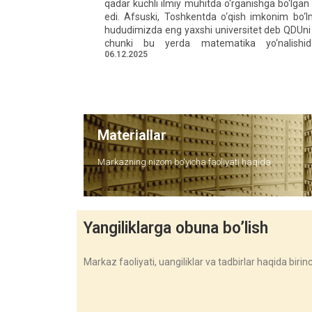
qadar kuchli ilmiy muhitda o‘rganishga bo‘lgan 
edi. Afsuski, Toshkentda o‘qish imkonim bo‘l
hududimizda eng yaxshi universitet deb QDUni 
chunki bu yerda matematika yo‘nalishid
06.12.2025
Materiallar
Markazning nizom bo'yicha faoliyati haqida
Yangiliklarga obuna bo’lish
Markaz faoliyati, uangiliklar va tadbirlar haqida birinch