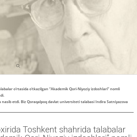
labalar o‘rtasida o‘tkazilgan “Akademik Qori-Niyoziy izdoshlari” nomli
di.
a nasib etdi. Biz Qoraqalpoq davlat universiteti talabasi Indira Satniyazova
oxirida Toshkent shahrida talabalar