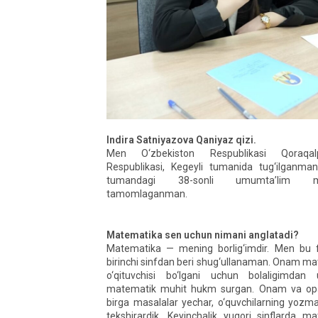
Indira Satniyazova Qaniyaz qizi.
Men O‘zbekiston Respublikasi Qoraqalp
Respublikasi, Kegeyli tumanida tug‘ilganma
tumandagi 38-sonli umumta’lim ma
tamomlaganman.
Matematika sen uchun nimani anglatadi?
Matematika — mening borlig‘imdir. Men bu f
birinchi sinfdan beri shug‘ullanaman. Onam m
o‘qituvchisi bo‘lgani uchun bolaligimdan 
matematik muhit hukm surgan. Onam va op
birga masalalar yechar, o‘quvchilarning yozma 
tekshirardik. Keyinchalik yuqori sinflarda m