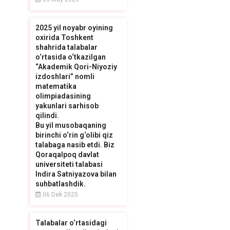
2025 yil noyabr oyining
oxirida Toshkent
shahrida talabalar
o‘rtasida o‘tkazilgan
“Akademik Qori-Niyoziy
izdoshlari” nomli
matematika
olimpiadasining
yakunlari sarhisob
qilindi.
Bu yil musobaqaning
birinchi o‘rin g‘olibi qiz
talabaga nasib etdi. Biz
Qoraqalpoq davlat
universiteti talabasi
Indira Satniyazova bilan
suhbatlashdik.
06 Dek 2025
Talabalar o‘rtasidagi