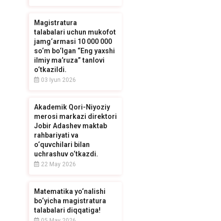
Magistratura
talabalari uchun mukofot
jamg‘armasi 10 000 000
so‘m bo‘lgan “Eng yaxshi
ilmiy ma’ruza” tanlovi
o‘tkazildi.
03 Iyun 2026
Akademik Qori-Niyoziy
merosi markazi direktori
Jobir Adashev maktab
rahbariyati va
o‘quvchilari bilan
uchrashuv o‘tkazdi.
22 May 2026
Matematika yo‘nalishi
bo‘yicha magistratura
talabalari diqqatiga!
05 May 2026