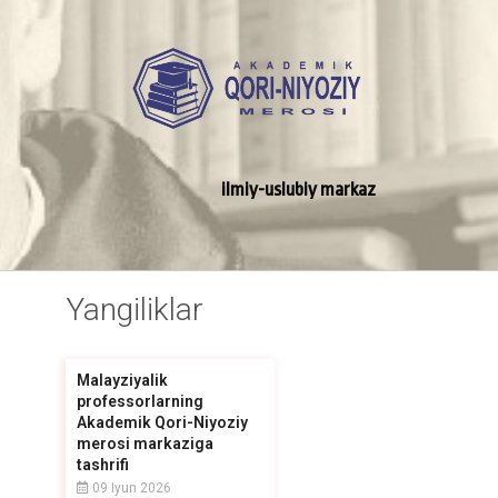
ilmiy-uslubiy markaz
Yangiliklar
Malayziyalik
professorlarning
Akademik Qori-Niyoziy
merosi markaziga
tashrifi
09 Iyun 2026