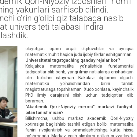
ademik Qori-Niyoziy izdoshlari” nomli
ng yakunlari sarhisob qilindi.
chi o‘rin g‘olibi qiz talabaga nasib
t universiteti talabasi Indira
lashdik.
olayotgan opam orqali o‘qituvchilar va ayniqsa
matematik muhit haqida juda ijobiy fikrlar eshitganman.
Universitetni tugatgaching qanday rejalar bor?
Kelajakda matematika yo‘nalishida fundamental
tadqiqotlar olib borib, yangi ilmiy natijalarga erishadigan
olim bo‘lishni istayman. Bakalavr diplomini olgach,
matematika yo‘nalishlaridan birini tanlab
magistraturaga topshiraman. Xudo xohlasa, keyinchalik
PhD ilmiy darajasini olish uchun tadqiqotlar olib
boraman.
“Akademik Qori-Niyoziy merosi” markazi faoliyati
bilan tanishmisan?
Bilishimcha, ushbu markaz akademik Qori-Niyoziy
xotirasiga bag‘ishlab tashkil etilgan bo‘lib, matematika
fanini rivojlantirish va ommalashtirishga katta hissa
qo‘shmoqda. Markaz yosh olimlarni qo‘llab-quvvatlaydi,