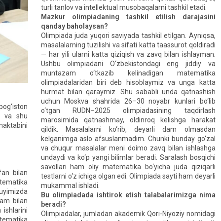
turli tanlov va intellektual musobaqalarni tashkil etadi.
Mazkur olimpiadaning tashkil etilish darajasini
qanday baholaysan?
Olimpiada juda yuqori saviyada tashkil etilgan. Ayniqsa,
masalalarning tuzilishi va sifati katta taassurot qoldiradi
— har yili ularni katta qiziqish va zavq bilan ishlayman.
Ushbu olimpiadani O‘zbekistondagi eng jiddiy va
muntazam o‘tkazib kelinadigan matematika
olimpiadalaridan biri deb hisoblaymiz va unga katta
hurmat bilan qaraymiz. Shu sababli unda qatnashish
uchun Moskva shahrida 26–30 noyabr kunlari bo‘lib
og‘iston
o‘tgan RUDN–2025 olimpiadasining taqdirlash
n va shu
marosimida qatnashmay, oldinroq kelishga harakat
ktabini
qildik. Masalalarni ko‘rib, deyarli dam olmasdan
kelganimga aslo afsuslanmadim. Chunki bunday go‘zal
va chuqur masalalar meni doimo zavq bilan ishlashga
undaydi va ko‘p yangi bilimlar beradi. Saralash bosqichi
savollari ham oliy matematika bo‘yicha juda qiziqarli
an bilan
testlarni o‘z ichiga olgan edi. Olimpiada sayti ham deyarli
atematika
mukammal ishladi.
uyimizda
Bu olimpiadada ishtirok etish talabalarimizga nima
am bilan
beradi?
ishlarini
Olimpiadalar, jumladan akademik Qori-Niyoziy nomidagi
atematika