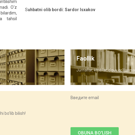
intilishim
madi. O‘z
S
uhbatni olib bordi: Sardor Isxakov
bilardim,
a tahsil
Faollik
Jurnallar, kitoblar, o'quv qo'llanma
Введите email
i bo’lib bilish!
OBUNA BO'LISH