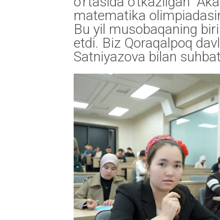
o‘rtasida o‘tkazilgan “Ak
matematika olimpiadasini
Bu yil musobaqaning birin
etdi. Biz Qoraqalpoq davla
Satniyazova bilan suhbat