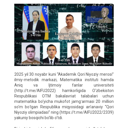
2025 yil 30 noyabr kuni “Akademik Qori Niyoziy merosi”
ilmiy-metodik markazi, Matematika instituti hamda
Aniq va Ijtimoiy fanlar universiteti
(http://t.me/AIFU2022) hamkorligida O‘zbekiston
Respublikasi OTM bakalavriat talabalari uchun
matematika bo‘yicha mukofot jamgʻarmasi 20 million
so‘m boʻlgan Respublika miqyosidagi an’anaviy “Qori
Niyoziy olimpiadasi” ning (https://t.me/AIFU2022/2339)
yakuniy bosqichi bo‘lib o‘tdi.