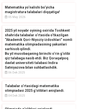
Matematika yo‘nalishi bo‘yicha
magistratura talabalari diqqatiga!
05 May 2026
2025 yil noyabr oyining oxirida Toshkent
shahrida talabalar o‘rtasida o‘tkazilgan
“Akademik Qori-Niyoziy izdoshlari” nomli
matematika olimpiadasining yakunlari
sarhisob qilindi.
Bu yil musobaqaning birinchi o‘rin g‘olibi
qiz talabaga nasib etdi. Biz Qoraqalpoq
davlat universiteti talabasi Indira
Satniyazova bilan suhbatlashdik.
06 Dek 2025
Talabalar o‘rtasidagi matematika
olimpiadasi 2025 g‘oliblari aniqlandi.
04 Dek 2025