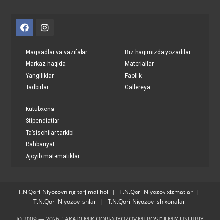
Maqsadlar va vazifalar
Biz haqimizda yozadilar
Markaz haqida
Materiallar
Yangiliklar
Faollik
Tadbirlar
Gallereya
Kutubxona
Stipendiatlar
Ta’sischilar tarkibi
Rahbariyat
Ajoyib matematiklar
T.N.Qori-Niyozovning tarjimai holi
T.N.Qori-Niyozov xizmatlari
T.N.Qori-Niyozov ishlari
T.N.Qori-Niyozov ish xonalari
© 2009 — 2026. "AKADEMIK QORI-NIYOZOV MEROSI" ILMIY USLUBIY