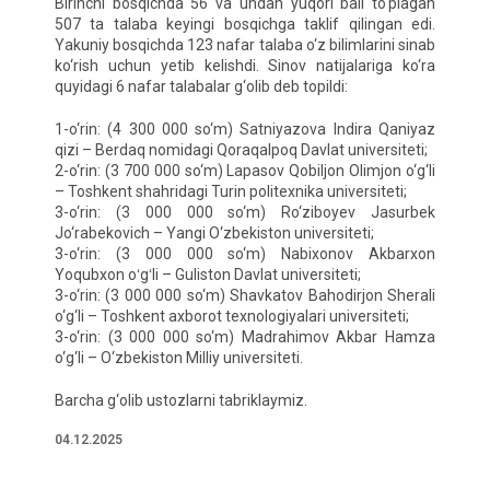
Birinchi bosqichda 56 va undan yuqori ball to‘plagan
507 ta talaba keyingi bosqichga taklif qilingan edi.
Yakuniy bosqichda 123 nafar talaba o‘z bilimlarini sinab
ko‘rish uchun yetib kelishdi. Sinov natijalariga ko‘ra
quyidagi 6 nafar talabalar g‘olib deb topildi:
1-o‘rin: (4 300 000 so‘m) Satniyazova Indira Qaniyaz
qizi – Berdaq nomidagi Qoraqalpoq Davlat universiteti;
2-o‘rin: (3 700 000 so‘m) Lapasov Qobiljon Olimjon o‘g‘li
– Toshkent shahridagi Turin politexnika universiteti;
3-o‘rin: (3 000 000 so‘m) Ro‘ziboyev Jasurbek
Jo‘rabekovich – Yangi O‘zbekiston universiteti;
3-o‘rin: (3 000 000 so‘m) Nabixonov Akbarxon
Yoqubxon oʻgʻli – Guliston Davlat universiteti;
3-o‘rin: (3 000 000 so‘m) Shavkatov Bahodirjon Sherali
o‘g‘li – Toshkent axborot texnologiyalari universiteti;
3-o‘rin: (3 000 000 so‘m) Madrahimov Akbar Hamza
o‘g‘li – O‘zbekiston Milliy universiteti.
Barcha g‘olib ustozlarni tabriklaymiz.
04.12.2025