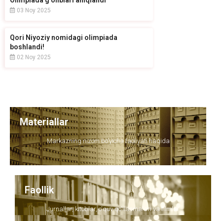
Olimpiada g‘oliblari aniqlandi
03 Noy 2025
Qori Niyoziy nomidagi olimpiada
boshlandi!
02 Noy 2025
Materiallar
Markazning nizom bo'yicha faoliyati haqida
Faollik
Jurnallar, kitoblar, o'quv qo'llanmalari va filmlar