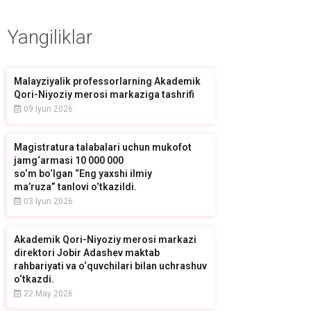
Yangiliklar
Malayziyalik professorlarning Akademik
Qori-Niyoziy merosi markaziga tashrifi
09 Iyun 2026
Magistratura talabalari uchun mukofot
jamg‘armasi 10 000 000
so‘m bo‘lgan “Eng yaxshi ilmiy
ma’ruza” tanlovi o‘tkazildi.
03 Iyun 2026
Akademik Qori-Niyoziy merosi markazi
direktori Jobir Adashev maktab
rahbariyati va o‘quvchilari bilan uchrashuv
o‘tkazdi.
22 May 2026