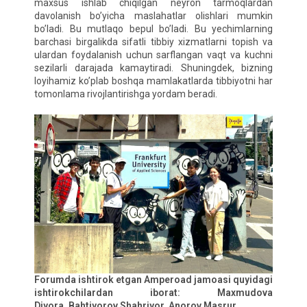
maxsus ishlab chiqilgan neyron tarmoqlardan
davolanish bo’yicha maslahatlar olishlari mumkin
bo’ladi. Bu mutlaqo bepul bo’ladi. Bu yechimlarning
barchasi birgalikda sifatli tibbiy xizmatlarni topish va
ulardan foydalanish uchun sarflangan vaqt va kuchni
sezilarli darajada kamaytiradi. Shuningdek, bizning
loyihamiz ko’plab boshqa mamlakatlarda tibbiyotni har
tomonlama rivojlantirishga yordam beradi.
Forumda ishtirok etgan Amperoad jamoasi quyidagi
ishtirokchilardan iborat: Maxmudova
Diyora, Bahtiyorov Shahriyor, Anorov Masrur.