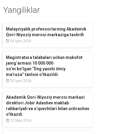
Yangiliklar
Malayziyalik professorlarning Akademik
Qori-Niyoziy merosi markaziga tashrifi
09 Iyun 2026
Magistratura talabalari uchun mukofot
jamg‘armasi 10 000 000
so‘m bo‘lgan “Eng yaxshi ilmiy
ma’ruza” tanlovi o‘tkazildi.
03 Iyun 2026
Akademik Qori-Niyoziy merosi markazi
direktori Jobir Adashev maktab
rahbariyati va o‘quvchilari bilan uchrashuv
o‘tkazdi.
22 May 2026