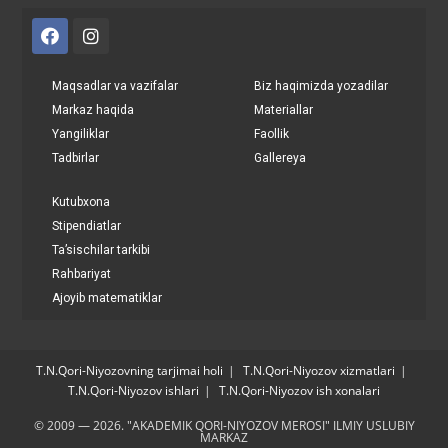
Maqsadlar va vazifalar
Biz haqimizda yozadilar
Markaz haqida
Materiallar
Yangiliklar
Faollik
Tadbirlar
Gallereya
Kutubxona
Stipendiatlar
Ta’sischilar tarkibi
Rahbariyat
Ajoyib matematiklar
T.N.Qori-Niyozovning tarjimai holi
T.N.Qori-Niyozov xizmatlari
T.N.Qori-Niyozov ishlari
T.N.Qori-Niyozov ish xonalari
© 2009 — 2026. "AKADEMIK QORI-NIYOZOV MEROSI" ILMIY USLUBIY
MARKAZ