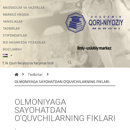
MAQSADLAR VA VAZIFALAR
MARKAZ HAQIDA
YANGILIKLAR
TADBIRLAR
STIPENDIATLAR
BIZ HAQIMIZDA YOZADILAR
ilmiy-uslubiy markaz
BOG’LANISH
T.N.Qori-Noyozov tarjimai holi
Tadbirlar
OLMONIYAGA SAYOHATDAN O’QUVCHILARNING FIKLARI.
OLMONIYAGA
SAYOHATDAN
O’QUVCHILARNING FIKLARI
.