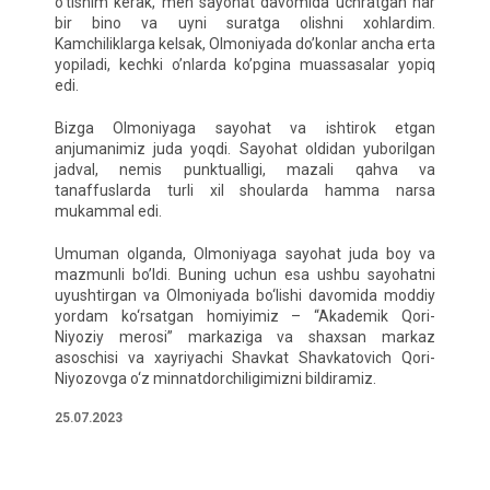
o’tishim kerak, men sayohat davomida uchratgan har
bir bino va uyni suratga olishni xohlardim.
Kamchiliklarga kelsak, Olmoniyada do’konlar ancha erta
yopiladi, kechki o’nlarda ko’pgina muassasalar yopiq
edi.
Bizga Olmoniyaga sayohat va ishtirok etgan
anjumanimiz juda yoqdi. Sayohat oldidan yuborilgan
jadval, nemis punktualligi, mazali qahva va
tanaffuslarda turli xil shoularda hamma narsa
mukammal edi.
Umuman olganda, Olmoniyaga sayohat juda boy va
mazmunli bo’ldi. Buning uchun esa ushbu sayohatni
uyushtirgan va Olmoniyada bo‘lishi davomida moddiy
yordam ko‘rsatgan homiyimiz – “Akademik Qori-
Niyoziy merosi” markaziga va shaxsan markaz
asoschisi va xayriyachi Shavkat Shavkatovich Qori-
Niyozovga o‘z minnatdorchiligimizni bildiramiz.
25.07.2023