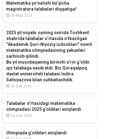
Matematika yo‘nalishi bo‘yicha
magistratura talabalari diqqatiga!
05 May 2026
2025 yil noyabr oyining oxirida Toshkent
shahrida talabalar o‘rtasida o‘tkazilgan
“Akademik Qori-Niyoziy izdoshlari” nomli
matematika olimpiadasining yakunlari
sarhisob qilindi.
Bu yil musobaqaning birinchi o‘rin g‘olibi
qiz talabaga nasib etdi. Biz Qoraqalpoq
davlat universiteti talabasi Indira
Satniyazova bilan suhbatlashdik.
06 Dek 2025
Talabalar o‘rtasidagi matematika
olimpiadasi 2025 g‘oliblari aniqlandi.
04 Dek 2025
Olimpiada g‘oliblari aniqlandi