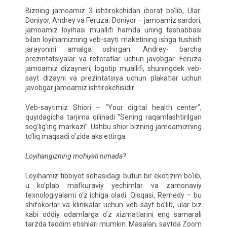
Bizning jamoamiz 3 ishtirokchidan iborat bo’lib, Ular:
Doniyor, Andrey va Feruza. Doniyor – jamoamiz sardori,
jamoamiz loyihasi muallifi hamda uning tashabbasi
bilan loyihamizning veb-sayti maketining ishga tushish
jarayonini amalga oshirgan. Andrey- barcha
prezintatsiyalar va referatlar uchun javobgar. Feruza
jamoamiz dizayneri, logotip muallifi, shuningdek veb-
sayt dizayni va prezintatsiya uchun plakatlar uchun
javobgar jamoamiz ishtirokchisidir.
Veb-saytimiz Shiori – “Your digital health center”,
quyidagicha tarjima qilinadi “Sening raqamlashtirilgan
sog’lig’ing markazi”. Ushbu shior bizning jamoamizning
to’liq maqsadi o’zida aks ettirga.
Loyihangizning mohiyati nimada?
Loyihamiz tibbiyot sohasidagi butun bir ekotizim bo‘lib,
u ko‘plab mafkuraviy yechimlar va zamonaviy
texnologiyalarni o‘z ichiga oladi. Qisqasi, Remedy – bu
shifokorlar va klinikalar uchun veb-sayt bo’lib, ular biz
kabi oddiy odamlarga o’z xizmatlarini eng samarali
tarzda taqdim etishlari mumkin. Masalan, saytda Zoom