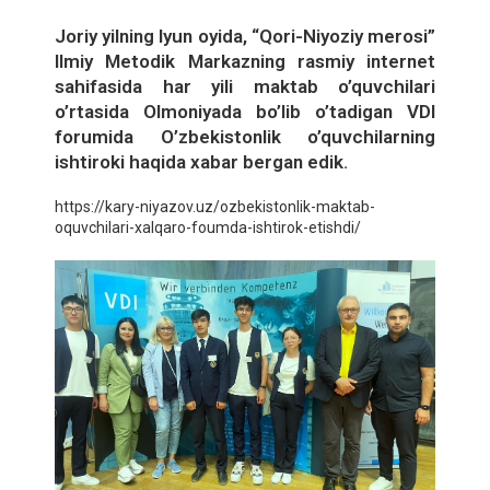
Joriy yilning Iyun oyida, “Qori-Niyoziy merosi”
Ilmiy Metodik Markazning rasmiy internet
sahifasida har yili maktab o’quvchilari
o’rtasida Olmoniyada bo’lib o’tadigan VDI
forumida O’zbekistonlik o’quvchilarning
ishtiroki haqida xabar bergan edik.
https://kary-niyazov.uz/ozbekistonlik-maktab-
oquvchilari-xalqaro-foumda-ishtirok-etishdi/