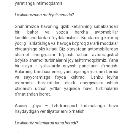
yaratishga intilmoqdamiz.
Loyihangizning mohiyati nimada?
Shahrimizda havoning qizib ketishining sabablaridan
biri bahor va yozda barcha avtomobillar
konditsionerlardan foydalanishidir. Bu ularning ko’proq
yoqilg’i ishlatishiga va havoga ko’proq zararli moddalar
chiqarishiga olib keladi. Biz o’tayotgan avtomobillardan
shamol energiyasini to’plash uchun avtomagistral
bo’ylab shamol turbinalarini joylashtirmoqchimiz. Yana
bir g’oya – yo’laklarda quyosh panellarini o’rnatish.
Bularning barchasi energiyani tejashga yordam beradi
va sayyoramizga foyda keltiradi. Ushbu loyiha
avtomobil harakatidan elektr energiyasini ishlab
chiqarish uchun yo’llar yaqinida havo turbinalarini
o’rnatishdan iborat.
Asosiy g’oya – fvtotransport turbinalariga havo
haydaydigan ventilyatorlarni o’rnatish.
Loyihangiz odamlarga nima beradi?