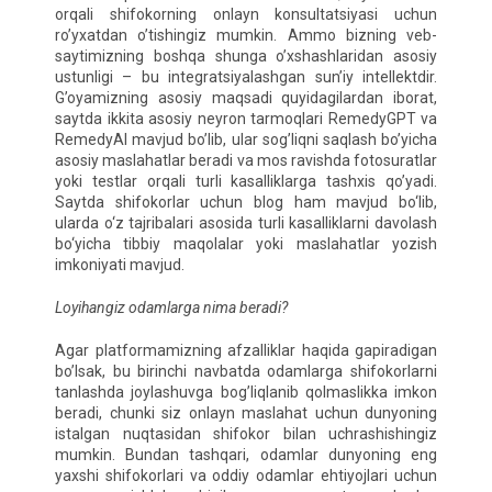
orqali shifokorning onlayn konsultatsiyasi uchun
ro’yxatdan o’tishingiz mumkin. Ammo bizning veb-
saytimizning boshqa shunga o’xshashlaridan asosiy
ustunligi – bu integratsiyalashgan sun’iy intellektdir.
G’oyamizning asosiy maqsadi quyidagilardan iborat,
saytda ikkita asosiy neyron tarmoqlari RemedyGPT va
RemedyAI mavjud bo’lib, ular sog’liqni saqlash bo’yicha
asosiy maslahatlar beradi va mos ravishda fotosuratlar
yoki testlar orqali turli kasalliklarga tashxis qo’yadi.
Saytda shifokorlar uchun blog ham mavjud bo‘lib,
ularda o‘z tajribalari asosida turli kasalliklarni davolash
bo‘yicha tibbiy maqolalar yoki maslahatlar yozish
imkoniyati mavjud.
Loyihangiz odamlarga nima beradi?
Agar platformamizning afzalliklar haqida gapiradigan
bo’lsak, bu birinchi navbatda odamlarga shifokorlarni
tanlashda joylashuvga bog’liqlanib qolmaslikka imkon
beradi, chunki siz onlayn maslahat uchun dunyoning
istalgan nuqtasidan shifokor bilan uchrashishingiz
mumkin. Bundan tashqari, odamlar dunyoning eng
yaxshi shifokorlari va oddiy odamlar ehtiyojlari uchun