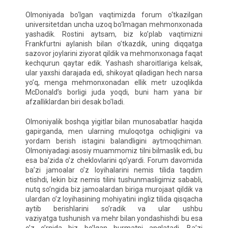
Olmoniyada bo‘lgan vaqtimizda forum o‘tkazilgan
universitetdan uncha uzoq bo‘lmagan mehmonxonada
yashadik. Rostini aytsam, biz ko’plab vaqtimizni
Frankfurtni aylanish bilan o’tkazdik, uning diqqatga
sazovor joylarini ziyorat qildik va mehmonxonaga faqat
kechqurun qaytar edik. Yashash sharoitlariga kelsak,
ular yaxshi darajada edi, shikoyat qiladigan hech narsa
yo’q, menga mehmonxonadan ellik metr uzoqlikda
McDonald’s borligi juda yoqdi, buni ham yana bir
afzalliklardan biri desak bo’ladi.
Olmoniyalik boshqa yigitlar bilan munosabatlar haqida
gapirganda, men ularning muloqotga ochiqligini va
yordam berish istagini balandligini aytmoqchiman.
Olmoniyadagi asosiy muammomiz tilni bilmaslik edi, bu
esa ba’zida o’z cheklovlarini qo’yardi. Forum davomida
ba’zi jamoalar o’z loyihalarini nemis tilida taqdim
etishdi, lekin biz nemis tilini tushunmasligimiz sababli,
nutq so’ngida biz jamoalardan biriga murojaat qildik va
ulardan o’z loyihasining mohiyatini ingliz tilida qisqacha
aytib berishlarini so’radik va ular ushbu
vaziyatga tushunish va mehr bilan yondashishdi bu esa