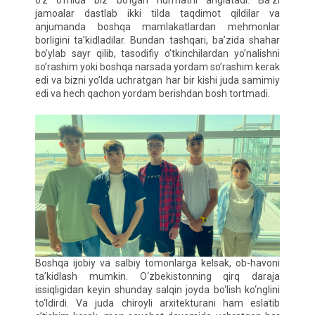
o’z o’rnida biz bo’lgan hurmatni anglatadi. Ba’zi
jamoalar dastlab ikki tilda taqdimot qildilar va
anjumanda boshqa mamlakatlardan mehmonlar
borligini ta’kidladilar. Bundan tashqari, ba’zida shahar
bo’ylab sayr qilib, tasodifiy o’tkinchilardan yo’nalishni
so’rashim yoki boshqa narsada yordam so’rashim kerak
edi va bizni yo’lda uchratgan har bir kishi juda samimiy
edi va hech qachon yordam berishdan bosh tortmadi.
Boshqa ijobiy va salbiy tomonlarga kelsak, ob-havoni
ta’kidlash mumkin. O‘zbekistonning qirq daraja
issiqligidan keyin shunday salqin joyda bo‘lish ko‘nglini
to‘ldirdi. Va juda chiroyli arxitekturani ham eslatib