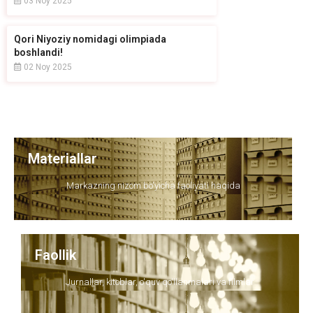
03 Noy 2025
Qori Niyoziy nomidagi olimpiada
boshlandi!
02 Noy 2025
Materiallar
Markazning nizom bo'yicha faoliyati haqida
Faollik
Jurnallar, kitoblar, o'quv qo'llanmalari va filmlar