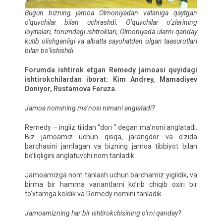
Bugun bizning jamoa Olmoniyadan vataniga qaytgan
o’quvchilar bilan uchrashdi. O’quvchilar o’zlarining
loyihalari, forumdagi ishtroklari, Olmoniyada ularni qanday
kutib olishganligi va albatta sayohatdan olgan taasurotlari
bilan bo’lishishdi.
Forumda ishtirok etgan Remedy jamoasi quyidagi
ishtirokchilardan iborat: Kim Andrey, Mamadiyev
Doniyor, Rustamova Feruza.
Jamoa nomining ma’nosi nimani anglatadi?
Remedy – ingliz tilidan “dori ” degan ma’noni anglatadi.
Biz jamoamiz uchun qisqa, jarangdor va o’zida
barchasini jamlagan va bizning jamoa tibbiyot bilan
bo’liqligini anglatuvchi nom tanladik.
Jamoamizga nom tanlash uchun barchamiz yigildik, va
birma bir hamma variantlarni ko’rib chiqib oxiri bir
to’xtamga keldik va Remedy nomini tanladik.
Jamoamizning har bir ishtirokchisining o’rni qanday?