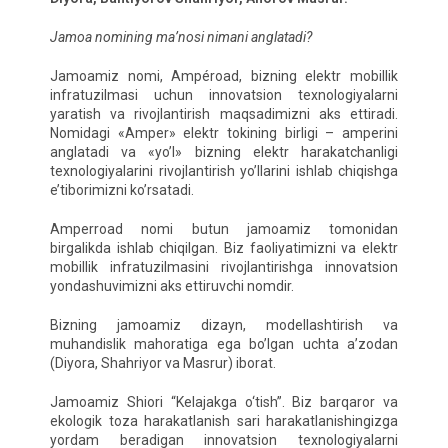
Jamoa nomining ma’nosi nimani anglatadi?
Jamoamiz nomi, Ampéroad, bizning elektr mobillik
infratuzilmasi uchun innovatsion texnologiyalarni
yaratish va rivojlantirish maqsadimizni aks ettiradi.
Nomidagi «Amper» elektr tokining birligi – amperini
anglatadi va «yo’l» bizning elektr harakatchanligi
texnologiyalarini rivojlantirish yo’llarini ishlab chiqishga
e’tiborimizni ko’rsatadi.
Amperroad nomi butun jamoamiz tomonidan
birgalikda ishlab chiqilgan. Biz faoliyatimizni va elektr
mobillik infratuzilmasini rivojlantirishga innovatsion
yondashuvimizni aks ettiruvchi nomdir.
Bizning jamoamiz dizayn, modellashtirish va
muhandislik mahoratiga ega bo’lgan uchta a’zodan
(Diyora, Shahriyor va Masrur) iborat.
Jamoamiz Shiori “Kelajakga o‘tish”. Biz barqaror va
ekologik toza harakatlanish sari harakatlanishingizga
yordam beradigan innovatsion texnologiyalarni